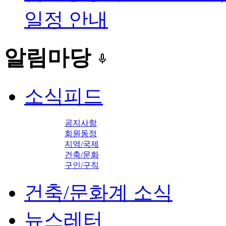
일정 안내
알림마당
keyboard_voice
소식피드
공지사항
회원동정
지역/국제
건축/문화
구인/구직
건축/문화계 소식
뉴스레터