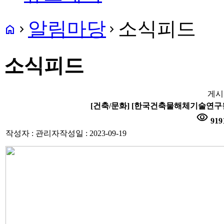
알림마당
소식피드
home
navigate_next
navigate_next
소식피드
게시
[건축/문화] [한국건축물해체기술연구
visibility
919
작성자 : 관리자
작성일 : 2023-09-19