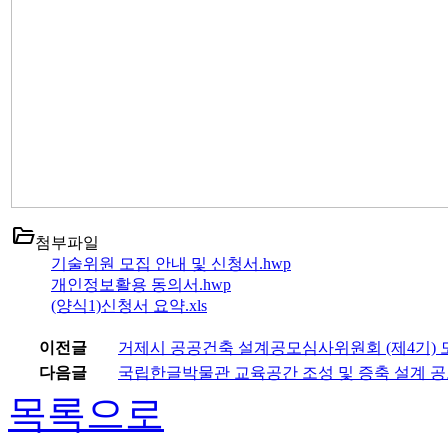
folder_open
첨부파일
기술위원 모집 안내 및 신청서.hwp
개인정보활용 동의서.hwp
(양식1)신청서 요약.xls
이전글
거제시 공공건축 설계공모심사위원회 (제4기) 
다음글
국립한글박물관 교육공간 조성 및 증축 설계 공
목록으로