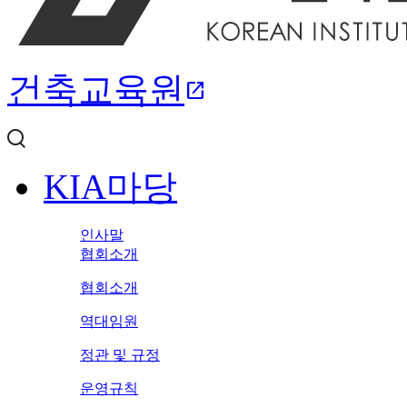
건축교육원
open_in_new
KIA마당
인사말
협회소개
협회소개
역대임원
정관 및 규정
운영규칙