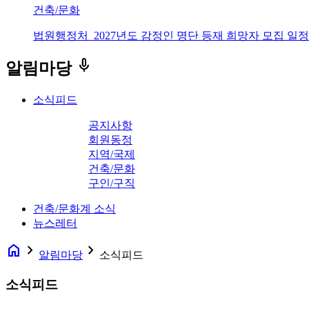
건축/문화
법원행정처_2027년도 감정인 명단 등재 희망자 모집 일정
keyboard_voice
알림마당
소식피드
공지사항
회원동정
지역/국제
건축/문화
구인/구직
건축/문화계 소식
뉴스레터
home
navigate_next
navigate_next
알림마당
소식피드
소식피드