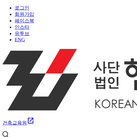
로그인
회원가입
페이스북
인스타
유투브
ENG
open_in_new
건축교육원