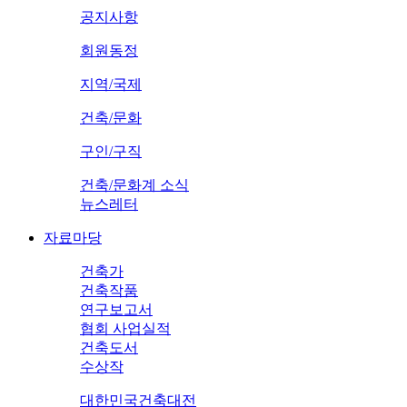
공지사항
회원동정
지역/국제
건축/문화
구인/구직
건축/문화계 소식
뉴스레터
자료마당
건축가
건축작품
연구보고서
협회 사업실적
건축도서
수상작
대한민국건축대전