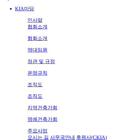
KIA마당
인사말
협회소개
협회소개
역대임원
정관 및 규정
운영규칙
조직도
조직도
지역건축가회
명예건축가회
주요사업
오시는 길
사무국안내
후원사(CKIA)