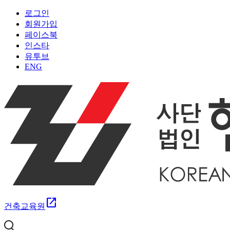
로그인
회원가입
페이스북
인스타
유투브
ENG
open_in_new
건축교육원