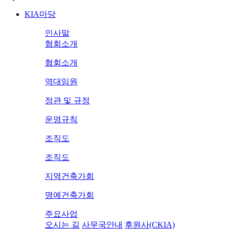
KIA마당
인사말
협회소개
협회소개
역대임원
정관 및 규정
운영규칙
조직도
조직도
지역건축가회
명예건축가회
주요사업
오시는 길
사무국안내
후원사(CKIA)