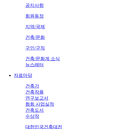
공지사항
회원동정
지역/국제
건축/문화
구인/구직
건축/문화계 소식
뉴스레터
자료마당
건축가
건축작품
연구보고서
협회 사업실적
건축도서
수상작
대한민국건축대전