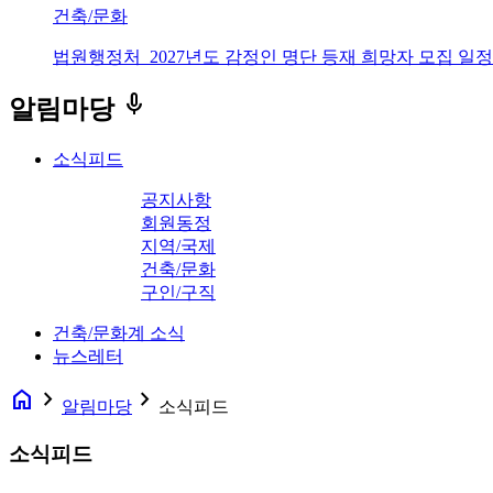
건축/문화
법원행정처_2027년도 감정인 명단 등재 희망자 모집 일정
keyboard_voice
알림마당
소식피드
공지사항
회원동정
지역/국제
건축/문화
구인/구직
건축/문화계 소식
뉴스레터
home
navigate_next
navigate_next
알림마당
소식피드
소식피드