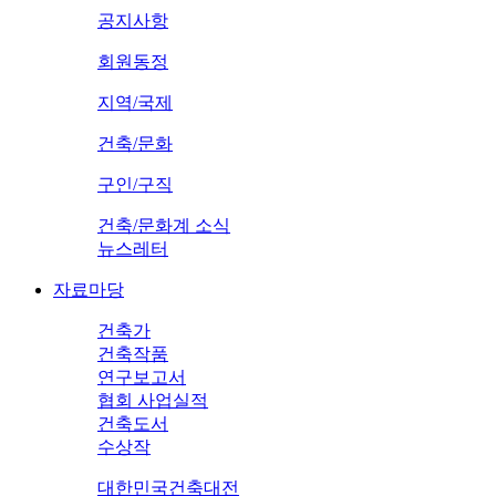
공지사항
회원동정
지역/국제
건축/문화
구인/구직
건축/문화계 소식
뉴스레터
자료마당
건축가
건축작품
연구보고서
협회 사업실적
건축도서
수상작
대한민국건축대전