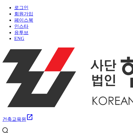
로그인
회원가입
페이스북
인스타
유투브
ENG
open_in_new
건축교육원