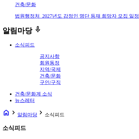
건축/문화
법원행정처_2027년도 감정인 명단 등재 희망자 모집 일정
keyboard_voice
알림마당
소식피드
공지사항
회원동정
지역/국제
건축/문화
구인/구직
건축/문화계 소식
뉴스레터
home
navigate_next
navigate_next
알림마당
소식피드
소식피드