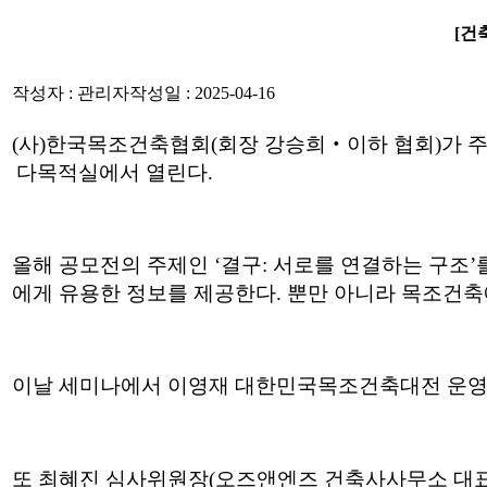
[건
작성자 : 관리자
작성일 : 2025-04-16
(
사
)
한국목조건축협회
(
회장 강승희
‧
이하 협회
)
가 
다목적실에서 열린다
.
올해 공모전의 주제인
‘
결구
:
서로를 연결하는 구조
’
에게 유용한 정보를 제공한다
.
뿐만 아니라 목조건축
이날 세미나에서 이영재 대한민국목조건축대전 운
또 최혜진 심사위원장
(
오즈앤엔즈 건축사사무소 대