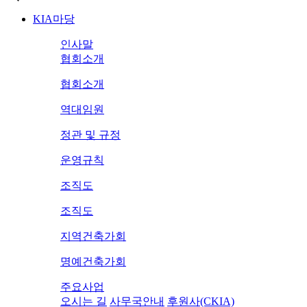
KIA마당
인사말
협회소개
협회소개
역대임원
정관 및 규정
운영규칙
조직도
조직도
지역건축가회
명예건축가회
주요사업
오시는 길
사무국안내
후원사(CKIA)