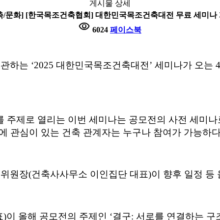
게시물 상세
축/문화] [한국목조건축협회] 대한민국목조건축대전 무료 세미나
visibility
6024
페이스북
주관하는
‘2025
대한민국목조건축대전
’
세미나가 오는
를 주제로 열리는 이번 세미나는 공모전의 사전 세미나
에 관심이 있는 건축 관계자는 누구나 참여가 가능하
영위원장
(
건축사사무소 이인집단 대표
)
이 향후 일정 등
표
)
이 올해 공모전의 주제인
‘
결구
:
서로를 연결하는 구