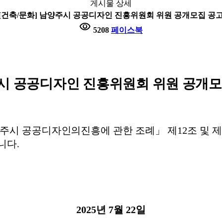
게시물 상세
[건축/문화] 남양주시 공공디자인 진흥위원회 위원 공개모집 공
visibility
5208
페이스북
시 공공디자인 진흥위원회 위원 공개모
주시 공공디자인의
진흥에 관한 조례
」
제
12
조 및 
랍니다
.
2025
년
7
월
22
일