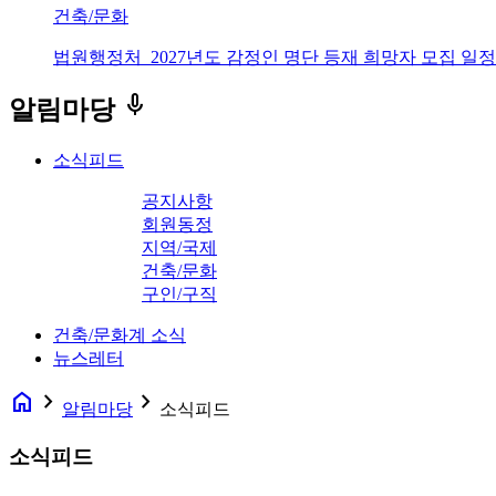
건축/문화
법원행정처_2027년도 감정인 명단 등재 희망자 모집 일정
keyboard_voice
알림마당
소식피드
공지사항
회원동정
지역/국제
건축/문화
구인/구직
건축/문화계 소식
뉴스레터
home
navigate_next
navigate_next
알림마당
소식피드
소식피드