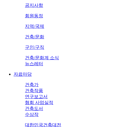
공지사항
회원동정
지역/국제
건축/문화
구인/구직
건축/문화계 소식
뉴스레터
자료마당
건축가
건축작품
연구보고서
협회 사업실적
건축도서
수상작
대한민국건축대전