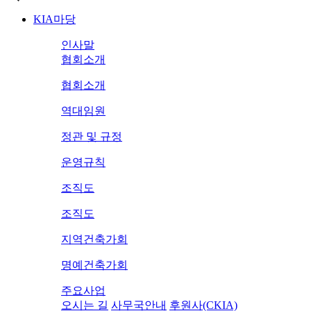
KIA마당
인사말
협회소개
협회소개
역대임원
정관 및 규정
운영규칙
조직도
조직도
지역건축가회
명예건축가회
주요사업
오시는 길
사무국안내
후원사(CKIA)