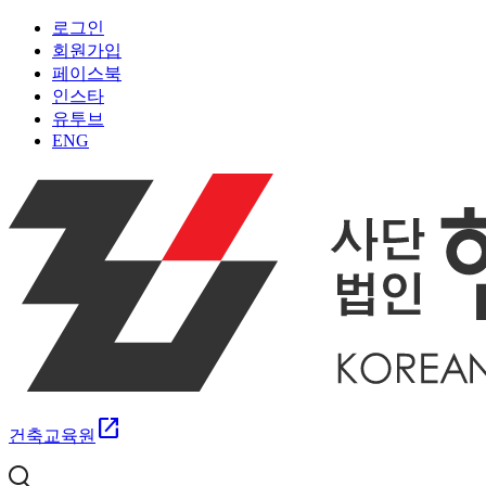
로그인
회원가입
페이스북
인스타
유투브
ENG
open_in_new
건축교육원