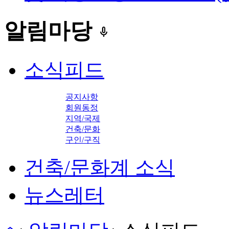
알림마당
keyboard_voice
소식피드
공지사항
회원동정
지역/국제
건축/문화
구인/구직
건축/문화계 소식
뉴스레터