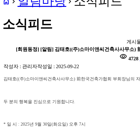
알림마당
소식피드
home
navigate_next
navigate_next
소식피드
게시물
[회원동정] [알림] 김태호((주)소마이앤씨건축사사무소
visibility
4728
작성자 : 관리자
작성일 : 2025-09-22
김태호((주)소마이앤씨건축사사무소)
前한국건축가협회 부회장님의 자녀(김
두 분의 행복을 진심으로 기원합니다.
* 일 시 : 2025년 9월 30일(화요일) 오후 7시