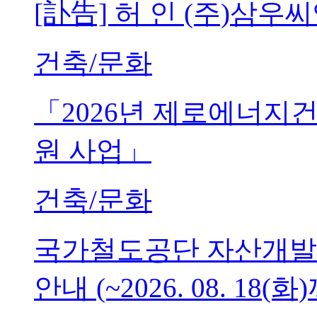
[訃告] 허 인 (주)삼
건축/문화
「2026년 제로에너지
원 사업」
건축/문화
국가철도공단 자산개발
안내 (~2026. 08. 18(화