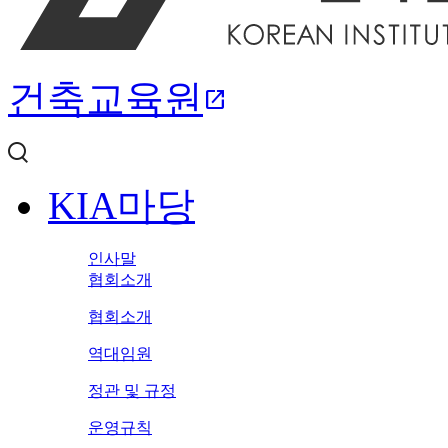
건축교육원
open_in_new
KIA마당
인사말
협회소개
협회소개
역대임원
정관 및 규정
운영규칙