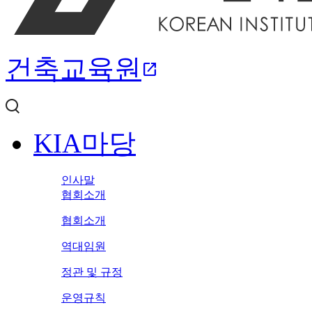
건축교육원
open_in_new
KIA마당
인사말
협회소개
협회소개
역대임원
정관 및 규정
운영규칙