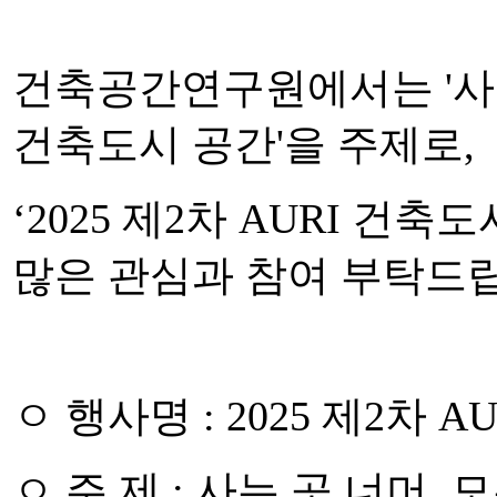
건축공간연구원에서는
'
사
건축도시 공간
'
을 주제로
,
‘2025
제
2
차
AURI
건축도
많은 관심과 참여 부탁드
ㅇ 행사명
: 2025
제
2
차
AU
ㅇ 주 제
:
사는 곳 너머
,
모