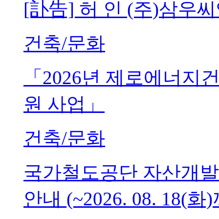
[訃告] 허 인 (주)삼
건축/문화
「2026년 제로에너지
원 사업」
건축/문화
국가철도공단 자산개발
안내 (~2026. 08. 18(화