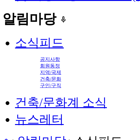
알림마당
keyboard_voice
소식피드
공지사항
회원동정
지역/국제
건축/문화
구인/구직
건축/문화계 소식
뉴스레터