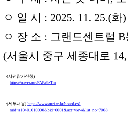
ㅇ 일 시
: 2025. 11. 25.(
화
)
ㅇ 장 소
:
그랜드센트럴
B
(
서울시 중구 세종대로
14,
·(
사전참가신청
)
https://naver.me/FAPa9zTm
·(
세부내용
)
https://www.auri.re.kr/board.es?
mid=a10401010000&bid=0001&act=view&list_no=7008