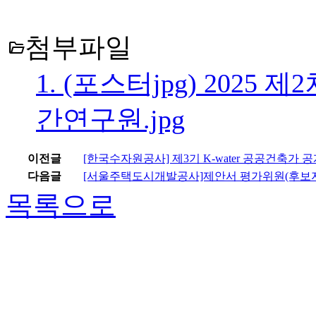
첨부파일
folder_open
1. (포스터jpg) 2025
간연구원.jpg
이전글
[한국수자원공사] 제3기 K-water 공공건축가 
다음글
[서울주택도시개발공사]제안서 평가위원(후보자
목록으로