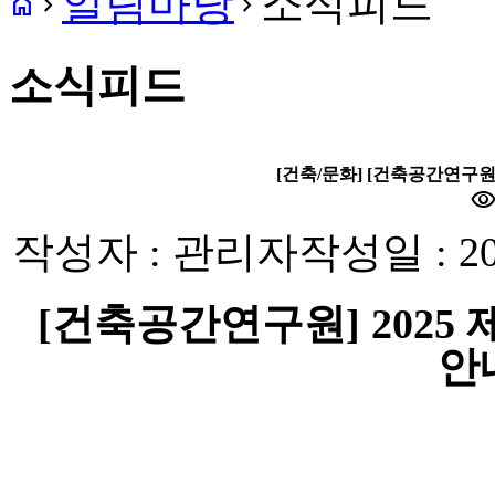
알림마당
소식피드
home
navigate_next
navigate_next
소식피드
[건축/문화] [건축공간연구원] 
visibilit
작성자 : 관리자
작성일 : 20
[
건축공간연구원
] 2025
안