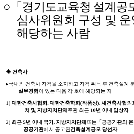
○
「
경기도교육청 설계공
심사위원회 구성 및 
해당하는 사람
◈
건축사
▸
국내외 건축사 자격을 소지하고 자격 취득 후 건축설계
실무경험
이 있는 다음 각 호에 해당되는 자
1)
대한건축사협회
,
대한건축학회
(
작품상
),
새건축사협의
처 및 지방자치단체
주관 최근
10
년 이내 입상자
2)
최근
5
년 이내 국가
,
지방자치단체
또는
「
공공기관의 운
공공기관
에서 공고된
건축설계공모 당선자