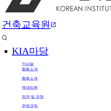
건축교육원
open_in_new
KIA마당
인사말
협회소개
협회소개
역대임원
정관 및 규정
운영규칙