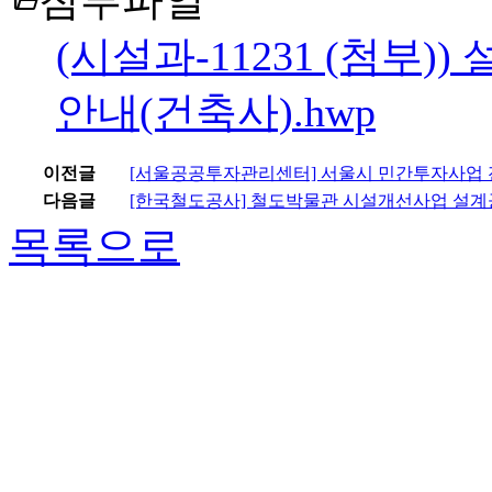
folder_open
(시설과-11231 (첨부
안내(건축사).hwp
이전글
[서울공공투자관리센터] 서울시 민간투자사업 
다음글
[한국철도공사] 철도박물관 시설개선사업 설계공
목록으로