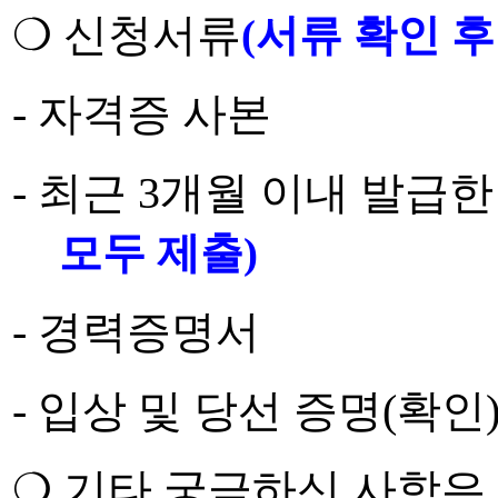
❍
신청서류
(
서류 확인 후
-
자격증 사본
-
최근
3
개월 이내 발급
모두 제출
)
-
경력증명서
-
입상 및 당선 증명
(
확인
❍
기타 궁금하신 사항은