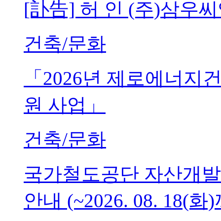
[訃告] 허 인 (주)삼
건축/문화
「2026년 제로에너지
원 사업」
건축/문화
국가철도공단 자산개발
안내 (~2026. 08. 18(화