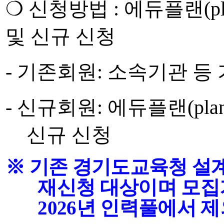
❍
신청방법
:
에듀플랜
(p
및 신규 신청
-
기존회원
:
소속기관 등 
-
신규회원
:
에듀플랜
(pla
신규 신청
※
기존 경기도교육청 설
재신청 대상이며 모집
2026
년 인력풀에서 제