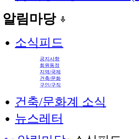
알림마당
keyboard_voice
소식피드
공지사항
회원동정
지역/국제
건축/문화
구인/구직
건축/문화계 소식
뉴스레터