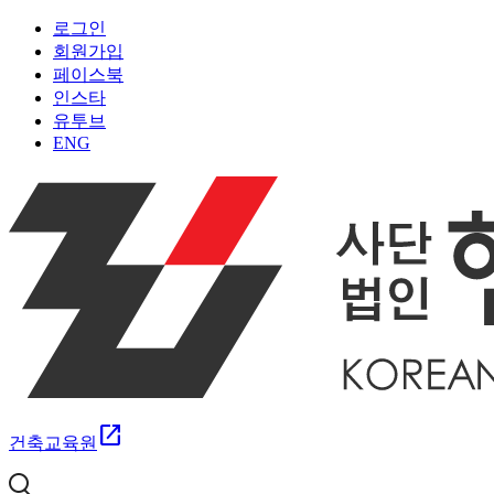
로그인
회원가입
페이스북
인스타
유투브
ENG
open_in_new
건축교육원