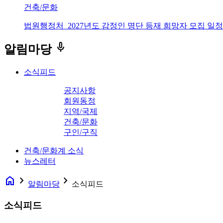
건축/문화
법원행정처_2027년도 감정인 명단 등재 희망자 모집 일정
keyboard_voice
알림마당
소식피드
공지사항
회원동정
지역/국제
건축/문화
구인/구직
건축/문화계 소식
뉴스레터
home
navigate_next
navigate_next
알림마당
소식피드
소식피드