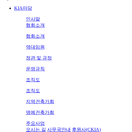
KIA마당
인사말
협회소개
협회소개
역대임원
정관 및 규정
운영규칙
조직도
조직도
지역건축가회
명예건축가회
주요사업
오시는 길
사무국안내
후원사(CKIA)