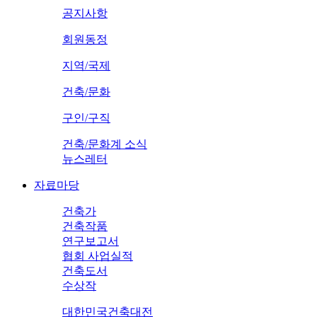
공지사항
회원동정
지역/국제
건축/문화
구인/구직
건축/문화계 소식
뉴스레터
자료마당
건축가
건축작품
연구보고서
협회 사업실적
건축도서
수상작
대한민국건축대전