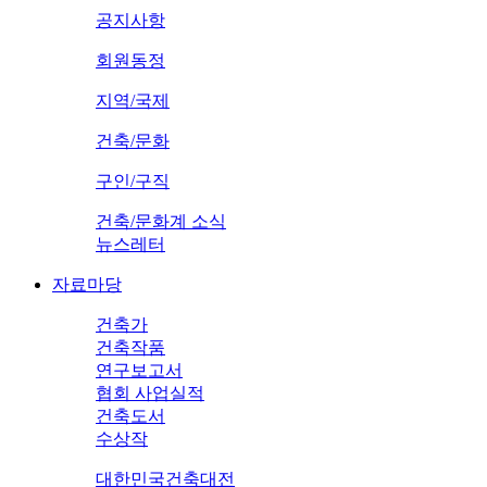
공지사항
회원동정
지역/국제
건축/문화
구인/구직
건축/문화계 소식
뉴스레터
자료마당
건축가
건축작품
연구보고서
협회 사업실적
건축도서
수상작
대한민국건축대전