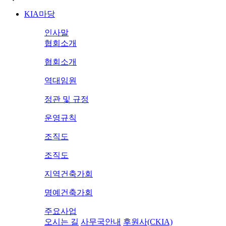
KIA마당
인사말
협회소개
협회소개
역대임원
정관 및 규정
운영규칙
조직도
조직도
지역건축가회
명예건축가회
주요사업
오시는 길
사무국안내
후원사(CKIA)