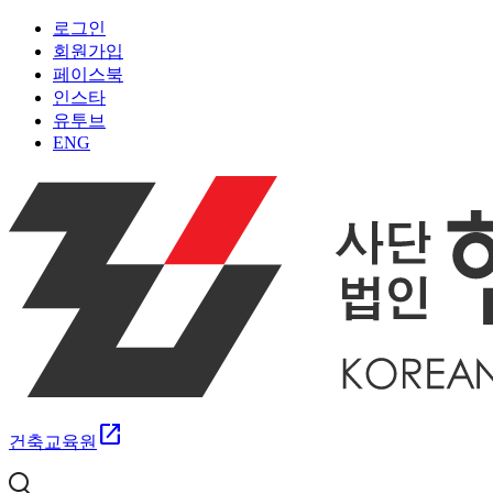
로그인
회원가입
페이스북
인스타
유투브
ENG
open_in_new
건축교육원