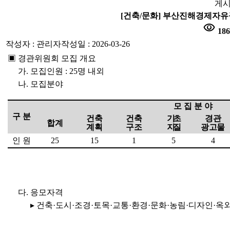
게시
[건축/문화] 부산진해경제자유
visibility
186
작성자 : 관리자
작성일 : 2026-03-26
▣ 경관위원회 모집 개요
가. 모집인원 : 25명 내외
나. 모집분야
모 집 분 야
구 분
건축
건축
기초
경관
합계
계획
구조
지질
광고물
인 원
25
15
1
5
4
다. 응모자격
▸ 건축·도시·조경·토목·교통·환경·문화·농림·디자인·옥외