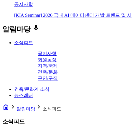
공지사항
[KIA Seminar] 2026 국내 AI 데이터센터 개발 트렌드 및
keyboard_voice
알림마당
소식피드
공지사항
회원동정
지역/국제
건축/문화
구인/구직
건축/문화계 소식
뉴스레터
home
navigate_next
navigate_next
알림마당
소식피드
소식피드