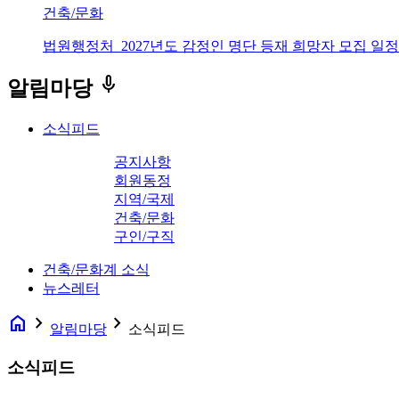
건축/문화
법원행정처_2027년도 감정인 명단 등재 희망자 모집 일정
keyboard_voice
알림마당
소식피드
공지사항
회원동정
지역/국제
건축/문화
구인/구직
건축/문화계 소식
뉴스레터
home
navigate_next
navigate_next
알림마당
소식피드
소식피드