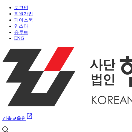
로그인
회원가입
페이스북
인스타
유투브
ENG
open_in_new
건축교육원