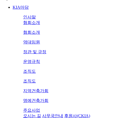
KIA마당
인사말
협회소개
협회소개
역대임원
정관 및 규정
운영규칙
조직도
조직도
지역건축가회
명예건축가회
주요사업
오시는 길
사무국안내
후원사(CKIA)