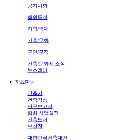
공지사항
회원동정
지역/국제
건축/문화
구인/구직
건축/문화계 소식
뉴스레터
자료마당
건축가
건축작품
연구보고서
협회 사업실적
건축도서
수상작
대한민국건축대전