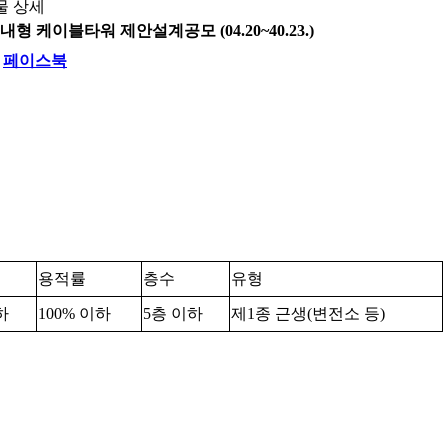
물 상세
 케이블타워 제안설계공모 (04.20~40.23.)
페이스북
용적률
층수
유형
이하
100% 이하
5층 이하
제1종 근생(변전소 등)