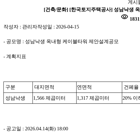
게시
[건축/문화] [한국토지주택공사] 성남낙생 옥내형
visibility
1831
작성자 : 관리자
작성일 : 2026-04-15
- 공모명 : 성남낙생 옥내형 케이블타워 제안설계공모
- 계획지표
구분
대지면적
연면적
건폐율
성남낙생
1,566 제곱미터
1,317 제곱미터
20% 
- 공고일 : 2026.04.14(화) 18:00