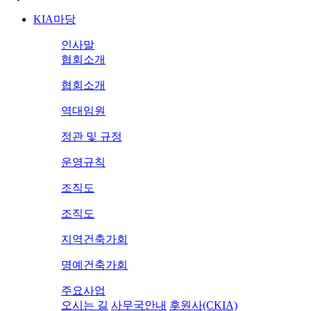
KIA마당
인사말
협회소개
협회소개
역대임원
정관 및 규정
운영규칙
조직도
조직도
지역건축가회
명예건축가회
주요사업
오시는 길
사무국안내
후원사(CKIA)