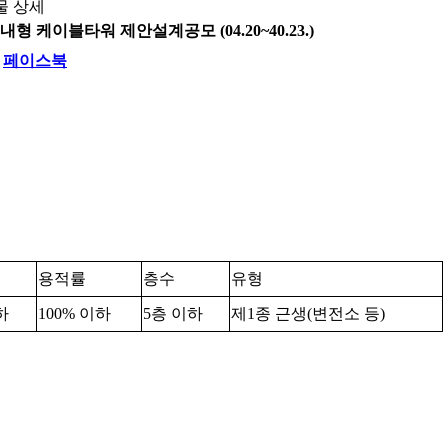
물 상세
 케이블타워 제안설계공모 (04.20~40.23.)
페이스북
용적률
층수
유형
이하
100% 이하
5층 이하
제1종 근생(변전소 등)