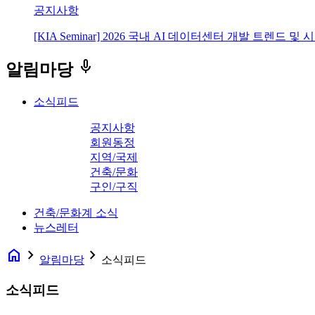
공지사항
[KIA Seminar] 2026 국내 AI 데이터센터 개발 트렌드 및
keyboard_voice
알림마당
소식피드
공지사항
회원동정
지역/국제
건축/문화
구인/구직
건축/문화계 소식
뉴스레터
home
navigate_next
navigate_next
알림마당
소식피드
소식피드