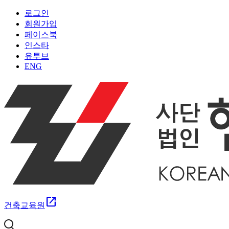
로그인
회원가입
페이스북
인스타
유투브
ENG
open_in_new
건축교육원