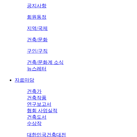
공지사항
회원동정
지역/국제
건축/문화
구인/구직
건축/문화계 소식
뉴스레터
자료마당
건축가
건축작품
연구보고서
협회 사업실적
건축도서
수상작
대한민국건축대전