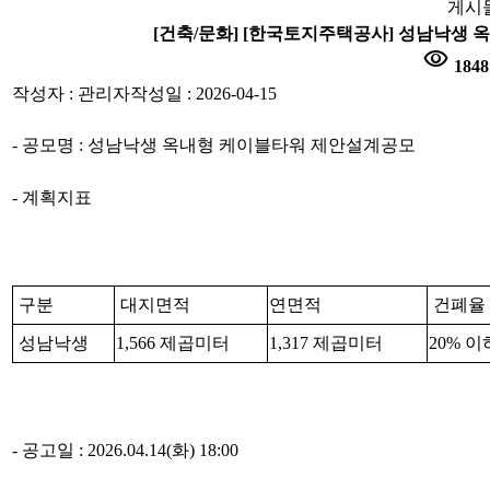
게시
[건축/문화] [한국토지주택공사] 성남낙생 옥내형
visibility
1848
작성자 : 관리자
작성일 : 2026-04-15
- 공모명 : 성남낙생 옥내형 케이블타워 제안설계공모
- 계획지표
구분
대지면적
연면적
건폐율
성남낙생
1,566 제곱미터
1,317 제곱미터
20% 
- 공고일 : 2026.04.14(화) 18:00