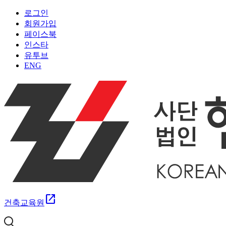
로그인
회원가입
페이스북
인스타
유투브
ENG
open_in_new
건축교육원