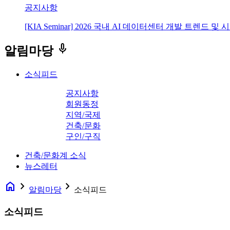
공지사항
[KIA Seminar] 2026 국내 AI 데이터센터 개발 트렌드 및
keyboard_voice
알림마당
소식피드
공지사항
회원동정
지역/국제
건축/문화
구인/구직
건축/문화계 소식
뉴스레터
home
navigate_next
navigate_next
알림마당
소식피드
소식피드