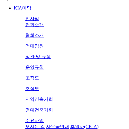
KIA마당
인사말
협회소개
협회소개
역대임원
정관 및 규정
운영규칙
조직도
조직도
지역건축가회
명예건축가회
주요사업
오시는 길
사무국안내
후원사(CKIA)