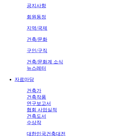
공지사항
회원동정
지역/국제
건축/문화
구인/구직
건축/문화계 소식
뉴스레터
자료마당
건축가
건축작품
연구보고서
협회 사업실적
건축도서
수상작
대한민국건축대전