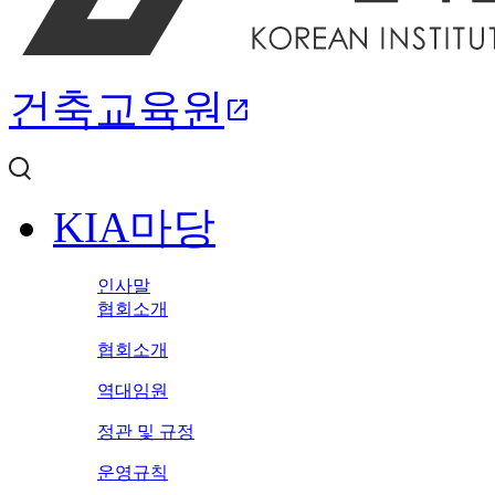
건축교육원
open_in_new
KIA마당
인사말
협회소개
협회소개
역대임원
정관 및 규정
운영규칙