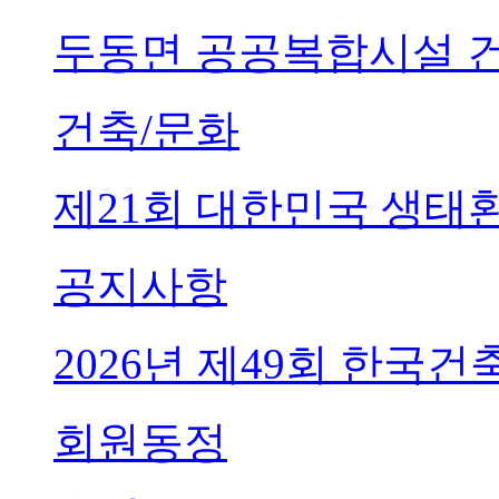
두동면 공공복합시설 
건축/문화
제21회 대한민국 생태
공지사항
2026년 제49회 한국
회원동정