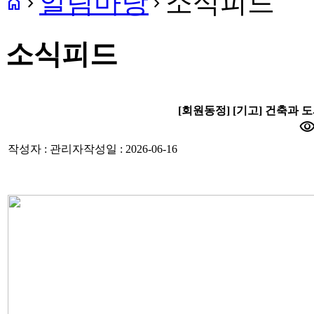
알림마당
소식피드
home
navigate_next
navigate_next
소식피드
[회원동정] [기고] 건축과 도
visibili
작성자 : 관리자
작성일 : 2026-06-16