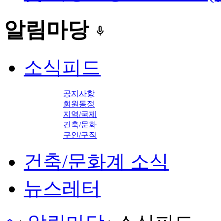
알림마당
keyboard_voice
소식피드
공지사항
회원동정
지역/국제
건축/문화
구인/구직
건축/문화계 소식
뉴스레터