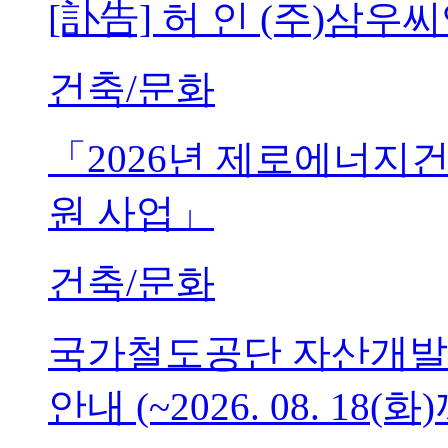
[訃告] 허 인 (주)삼
건축/문화
「2026년 제로에너지
원 사업」
건축/문화
국가철도공단 자산개발
안내 (~2026. 08. 18(화