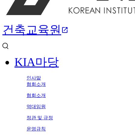
건축교육원
open_in_new
KIA마당
인사말
협회소개
협회소개
역대임원
정관 및 규정
운영규칙