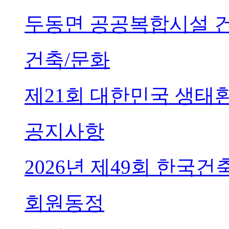
두동면 공공복합시설 
건축/문화
제21회 대한민국 생태
공지사항
2026년 제49회 한국
회원동정