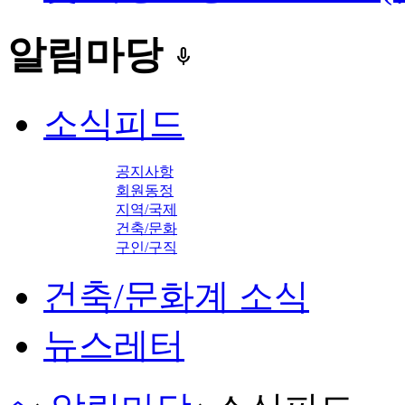
알림마당
keyboard_voice
소식피드
공지사항
회원동정
지역/국제
건축/문화
구인/구직
건축/문화계 소식
뉴스레터