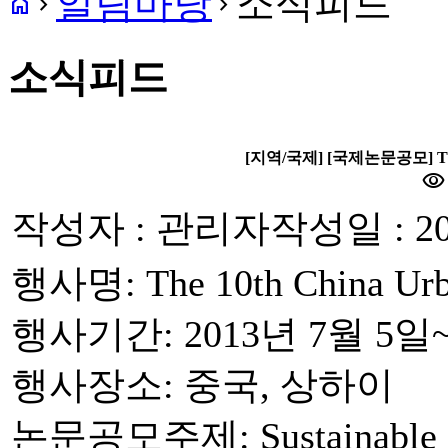
알림마당
소식피드
home
navigate_next
navigate_next
소식피드
[지역/국제] [국제논문공모] The 10
visibility
작성자 : 관리자
작성일 : 20
행사명: The 10th China Urb
행사기간: 2013년 7월 5일
행사장소: 중국, 상하이
논문공모주제: Sustainable cit