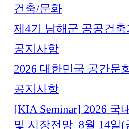
건축/문화
제4기 남해군 공공건축
공지사항
2026 대한민국 공간문
공지사항
[KIA Seminar] 20
및 시장전망_8월 14일(