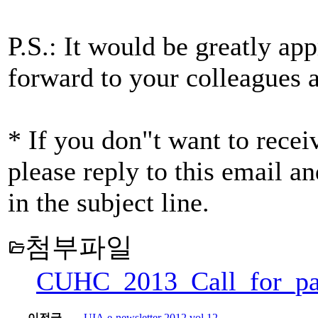
P.S.: It would be greatly ap
forward to your colleagues a
* If you don"t want to rece
please reply to this email a
in the subject line.
첨부파일
folder_open
CUHC_2013_Call_for_pa
이전글
UIA e-newsletter 2012 vol.12