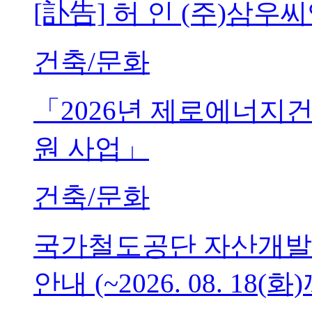
[訃告] 허 인 (주)삼
건축/문화
「2026년 제로에너지
원 사업」
건축/문화
국가철도공단 자산개발
안내 (~2026. 08. 18(화