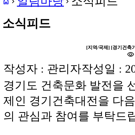
알림마당
소식피드
home
navigate_next
navigate_next
소식피드
[지역/국제] [경기건축
visibility
작성자 : 관리자
작성일 : 20
경기도 건축문화 발전을 
제인 경기건축대전을 다음
의 관심과 참여를 부탁드