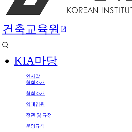
건축교육원
open_in_new
KIA마당
인사말
협회소개
협회소개
역대임원
정관 및 규정
운영규칙