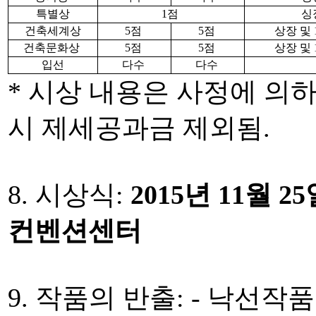
특별상
1점
싱
건축세계상
5점
5점
상장 및
건축문화상
5점
5점
상장 및
입선
다수
다수
* 시상 내용은 사정에 의하
시 제세공과금 제외됨.
8. 시상식:
2015년 11월 2
컨벤션센터
9. 작품의 반출: - 낙선작