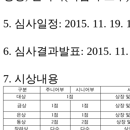
5. 심사일정: 2015. 11. 19. 1
6. 심사결과발표: 2015. 1
7. 시상내용
구분
주니어부
시니어부
대상
1점
상장 및
금상
1점
1점
상장 및
은상
1점
1점
상장 및
동상
2점
2점
상장 
장려상
다수
다수
상