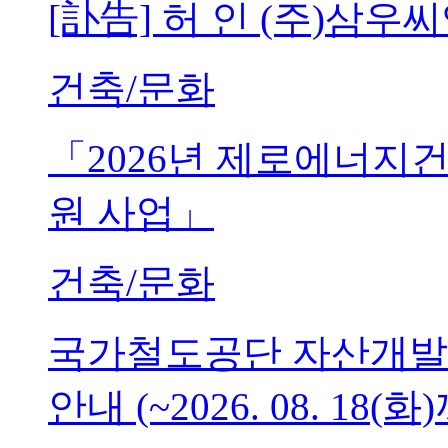
[訃告] 허 인 (주)삼
건축/문화
「2026년 제로에너지
원 사업」
건축/문화
국가철도공단 자산개발
안내 (~2026. 08. 18(화