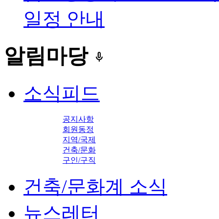
일정 안내
알림마당
keyboard_voice
소식피드
공지사항
회원동정
지역/국제
건축/문화
구인/구직
건축/문화계 소식
뉴스레터