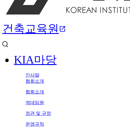
건축교육원
open_in_new
KIA마당
인사말
협회소개
협회소개
역대임원
정관 및 규정
운영규칙