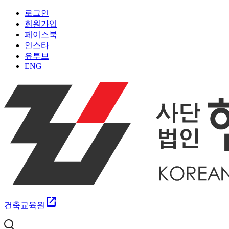
로그인
회원가입
페이스북
인스타
유투브
ENG
open_in_new
건축교육원