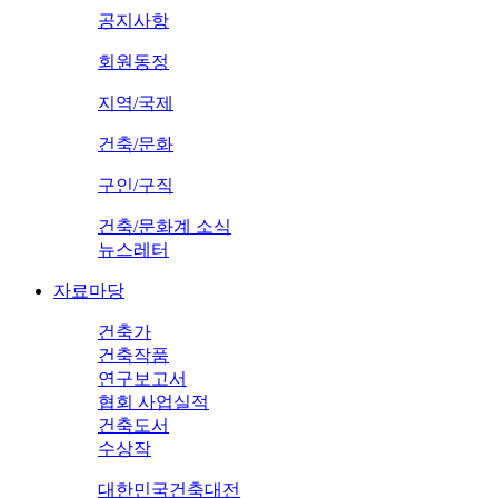
공지사항
회원동정
지역/국제
건축/문화
구인/구직
건축/문화계 소식
뉴스레터
자료마당
건축가
건축작품
연구보고서
협회 사업실적
건축도서
수상작
대한민국건축대전