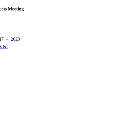
ects Meeting
017 － 2020
ts &