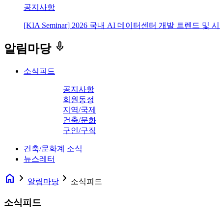
공지사항
[KIA Seminar] 2026 국내 AI 데이터센터 개발 트렌드 및
keyboard_voice
알림마당
소식피드
공지사항
회원동정
지역/국제
건축/문화
구인/구직
건축/문화계 소식
뉴스레터
home
navigate_next
navigate_next
알림마당
소식피드
소식피드