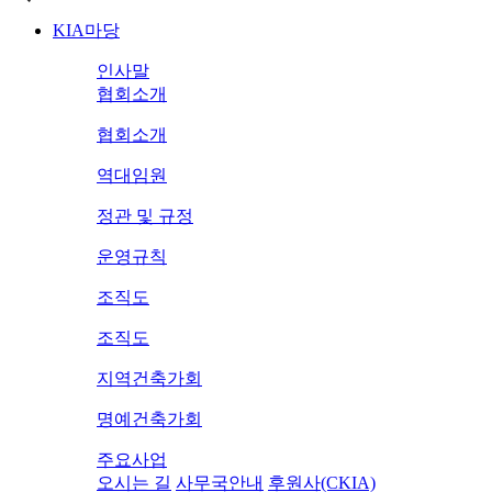
KIA마당
인사말
협회소개
협회소개
역대임원
정관 및 규정
운영규칙
조직도
조직도
지역건축가회
명예건축가회
주요사업
오시는 길
사무국안내
후원사(CKIA)