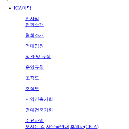
KIA마당
인사말
협회소개
협회소개
역대임원
정관 및 규정
운영규칙
조직도
조직도
지역건축가회
명예건축가회
주요사업
오시는 길
사무국안내
후원사(CKIA)