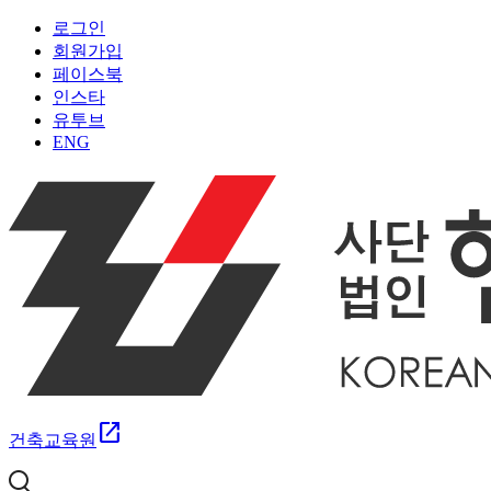
로그인
회원가입
페이스북
인스타
유투브
ENG
open_in_new
건축교육원