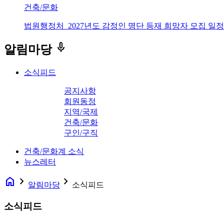
건축/문화
법원행정처_2027년도 감정인 명단 등재 희망자 모집 일정
keyboard_voice
알림마당
소식피드
공지사항
회원동정
지역/국제
건축/문화
구인/구직
건축/문화계 소식
뉴스레터
home
navigate_next
navigate_next
알림마당
소식피드
소식피드