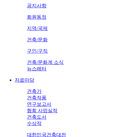
공지사항
회원동정
지역/국제
건축/문화
구인/구직
건축/문화계 소식
뉴스레터
자료마당
건축가
건축작품
연구보고서
협회 사업실적
건축도서
수상작
대한민국건축대전