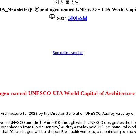
게시물 상세
_Newsletter]Cⓞpenhagen named UNESCO－UIA World Capital
visibility
8034
페이스북
See online version
gen named UNESCO-UIA World Capital of Architecture 
 Architecture for 2023 by the Director-General of UNESCO, Audrey Azoulay, o
tween UNESCO and the UIA in 2018, through which UNESCO designates the host
to Copenhagen from Rio de Janeiro,” Audrey Azoulay said. lu“The inaugural World
g that “Copenhagen will build upon Rio’s achievements, by continuing to show