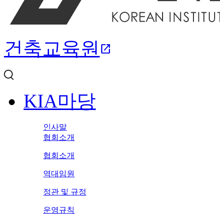
건축교육원
open_in_new
KIA마당
인사말
협회소개
협회소개
역대임원
정관 및 규정
운영규칙