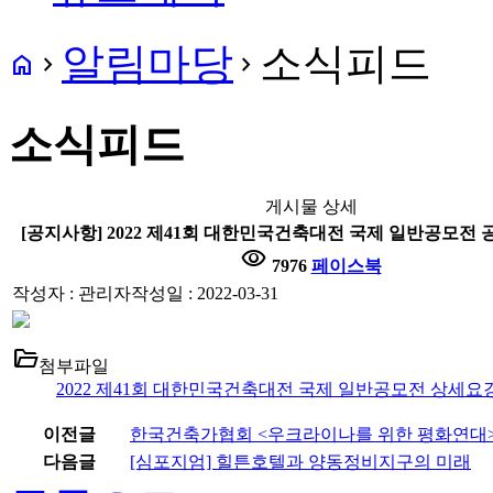
알림마당
소식피드
home
navigate_next
navigate_next
소식피드
게시물 상세
[공지사항] 2022 제41회 대한민국건축대전 국제 일반공모전 
visibility
7976
페이스북
작성자 : 관리자
작성일 : 2022-03-31
folder_open
첨부파일
2022 제41회 대한민국건축대전 국제 일반공모전 상세요강(
이전글
한국건축가협회 <우크라이나를 위한 평화연대
다음글
[심포지엄] 힐튼호텔과 양동정비지구의 미래