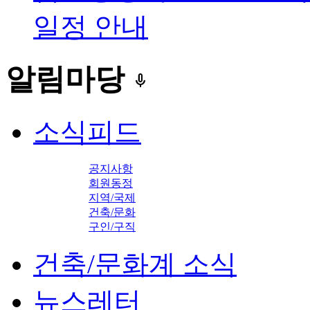
일정 안내
알림마당
keyboard_voice
소식피드
공지사항
회원동정
지역/국제
건축/문화
구인/구직
건축/문화계 소식
뉴스레터