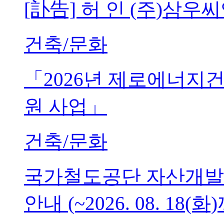
[訃告] 허 인 (주)삼
건축/문화
「2026년 제로에너지
원 사업」
건축/문화
국가철도공단 자산개발
안내 (~2026. 08. 18(화