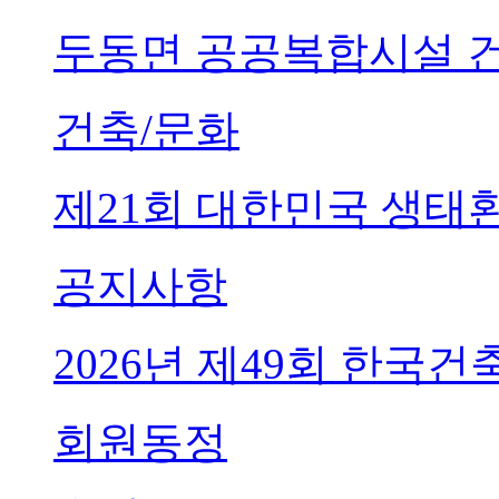
두동면 공공복합시설 
건축/문화
제21회 대한민국 생태
공지사항
2026년 제49회 한국
회원동정