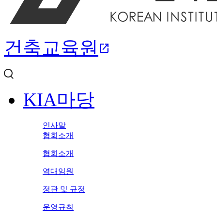
건축교육원
open_in_new
KIA마당
인사말
협회소개
협회소개
역대임원
정관 및 규정
운영규칙