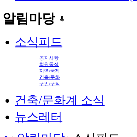
알림마당
keyboard_voice
소식피드
공지사항
회원동정
지역/국제
건축/문화
구인/구직
건축/문화계 소식
뉴스레터