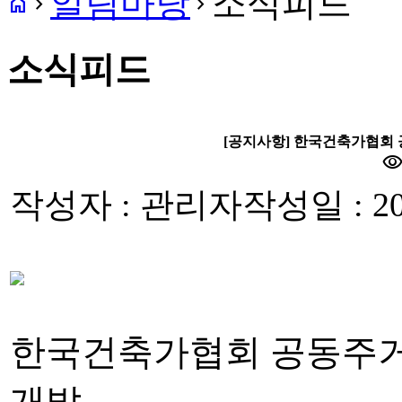
알림마당
소식피드
home
navigate_next
navigate_next
소식피드
[공지사항] 한국건축가협회
visibilit
작성자 : 관리자
작성일 : 20
한국건축가협회 공동주거
개발