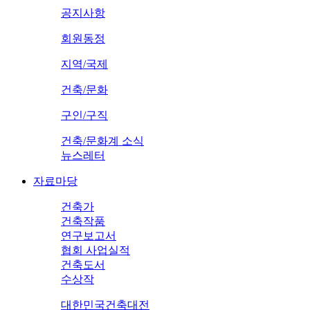
공지사항
회원동정
지역/국제
건축/문화
구인/구직
건축/문화계 소식
뉴스레터
자료마당
건축가
건축작품
연구보고서
협회 사업실적
건축도서
수상작
대한민국건축대전