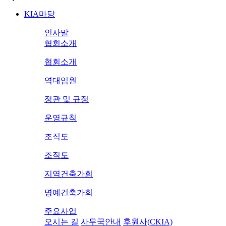
KIA마당
인사말
협회소개
협회소개
역대임원
정관 및 규정
운영규칙
조직도
조직도
지역건축가회
명예건축가회
주요사업
오시는 길
사무국안내
후원사(CKIA)