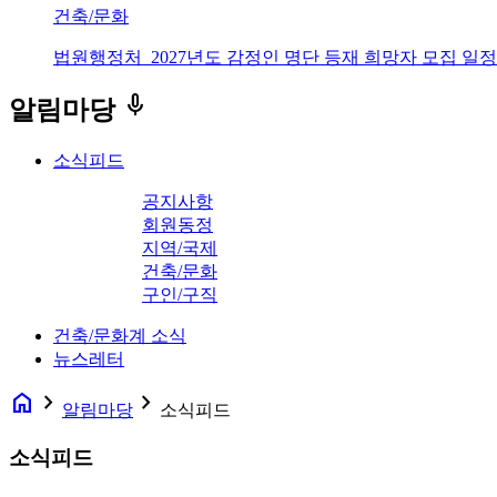
건축/문화
법원행정처_2027년도 감정인 명단 등재 희망자 모집 일정
keyboard_voice
알림마당
소식피드
공지사항
회원동정
지역/국제
건축/문화
구인/구직
건축/문화계 소식
뉴스레터
home
navigate_next
navigate_next
알림마당
소식피드
소식피드