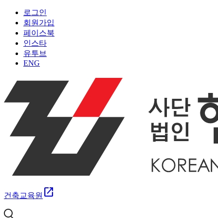
로그인
회원가입
페이스북
인스타
유투브
ENG
open_in_new
건축교육원