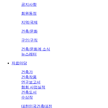
공지사항
회원동정
지역/국제
건축/문화
구인/구직
건축/문화계 소식
뉴스레터
자료마당
건축가
건축작품
연구보고서
협회 사업실적
건축도서
수상작
대한민국건축대전