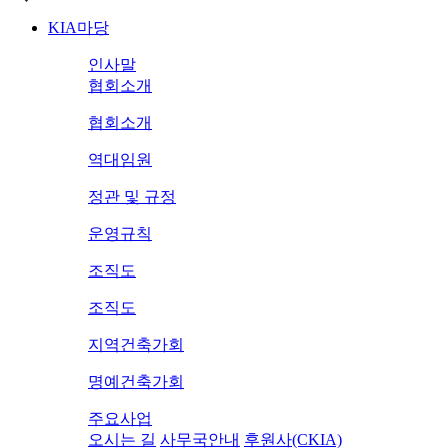
KIA마당
인사말
협회소개
협회소개
역대임원
정관 및 규정
운영규칙
조직도
조직도
지역건축가회
명예건축가회
주요사업
오시는 길
사무국안내
후원사(CKIA)