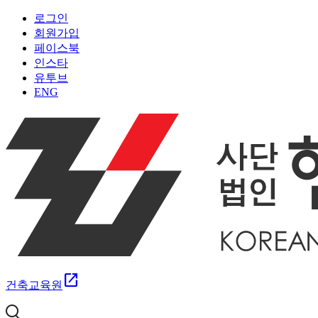
로그인
회원가입
페이스북
인스타
유투브
ENG
open_in_new
건축교육원