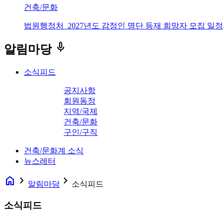
건축/문화
법원행정처_2027년도 감정인 명단 등재 희망자 모집 일정
keyboard_voice
알림마당
소식피드
공지사항
회원동정
지역/국제
건축/문화
구인/구직
건축/문화계 소식
뉴스레터
home
navigate_next
navigate_next
알림마당
소식피드
소식피드