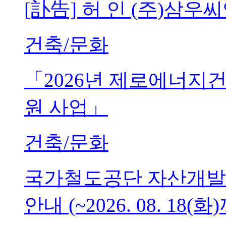
[訃告] 허 인 (주)삼
건축/문화
「2026년 제로에너지
원 사업」
건축/문화
국가철도공단 자산개발
안내 (~2026. 08. 18(화