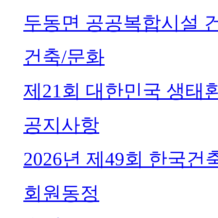
두동면 공공복합시설 
건축/문화
제21회 대한민국 생태
공지사항
2026년 제49회 한국
회원동정