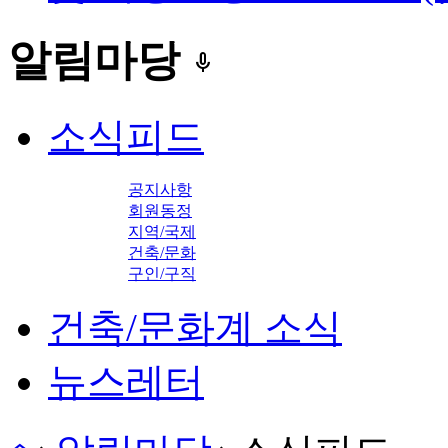
알림마당
keyboard_voice
소식피드
공지사항
회원동정
지역/국제
건축/문화
구인/구직
건축/문화계 소식
뉴스레터