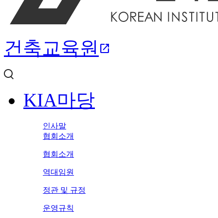
건축교육원
open_in_new
KIA마당
인사말
협회소개
협회소개
역대임원
정관 및 규정
운영규칙