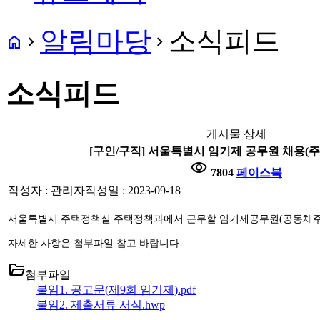
알림마당
소식피드
home
navigate_next
navigate_next
소식피드
게시물 상세
[구인/구직] 서울특별시 임기제 공무원 채용(
visibility
7804
페이스북
작성자 : 관리자
작성일 : 2023-09-18
서울특별시 주택정책실 주택정책과에서 근무할 임기제공무원(공동체
자세한 사항은 첨부파일 참고 바랍니다.
folder_open
첨부파일
붙임1. 공고문(제9회 임기제).pdf
붙임2. 제출서류 서식.hwp