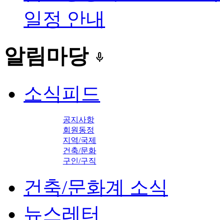
일정 안내
알림마당
keyboard_voice
소식피드
공지사항
회원동정
지역/국제
건축/문화
구인/구직
건축/문화계 소식
뉴스레터