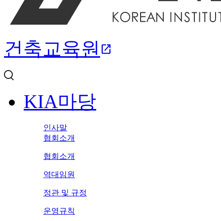
건축교육원
open_in_new
KIA마당
인사말
협회소개
협회소개
역대임원
정관 및 규정
운영규칙