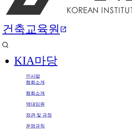
건축교육원
open_in_new
KIA마당
인사말
협회소개
협회소개
역대임원
정관 및 규정
운영규칙