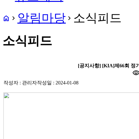
알림마당
소식피드
home
navigate_next
navigate_next
소식피드
[공지사항] [KIA]제66회 
visibili
작성자 : 관리자
작성일 : 2024-01-08