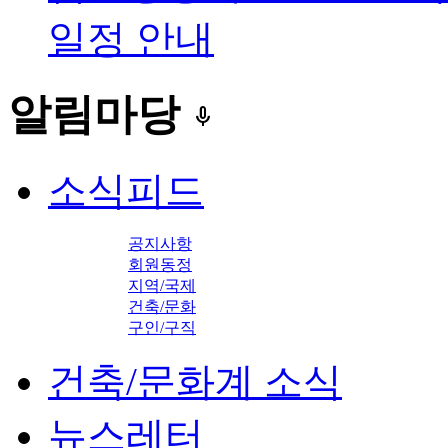
일정 안내
알림마당
keyboard_voice
소식피드
공지사항
회원동정
지역/국제
건축/문화
구인/구직
건축/문화계 소식
뉴스레터