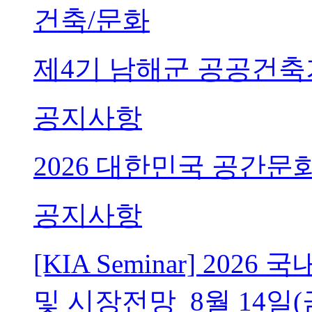
건축/문화
제4기 남해군 공공건축
공지사항
2026 대한민국 공간문
공지사항
[KIA Seminar] 20
및 시장전망_8월 14일(