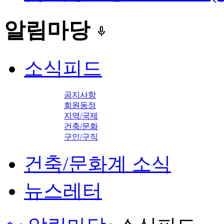
알림마당
keyboard_voice
소식피드
공지사항
회원동정
지역/국제
건축/문화
구인/구직
건축/문화계 소식
뉴스레터