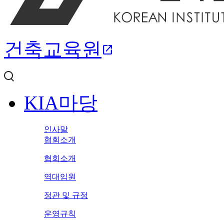
건축교육원
open_in_new
KIA마당
인사말
협회소개
협회소개
역대임원
정관 및 규정
운영규칙