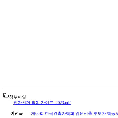
folder_open
첨부파일
전자선거 참여 가이드_2023.pdf
이전글
제66회 한국건축가협회 임원선출 후보자 합동토론회