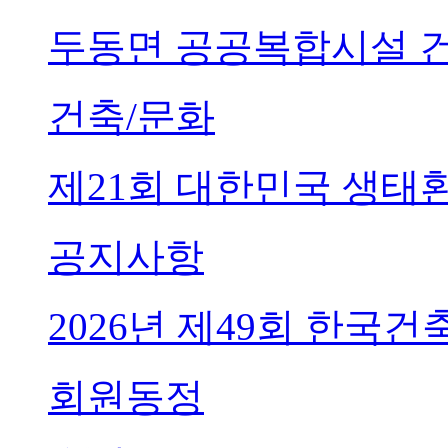
두동면 공공복합시설 
건축/문화
제21회 대한민국 생태
공지사항
2026년 제49회 한국
회원동정