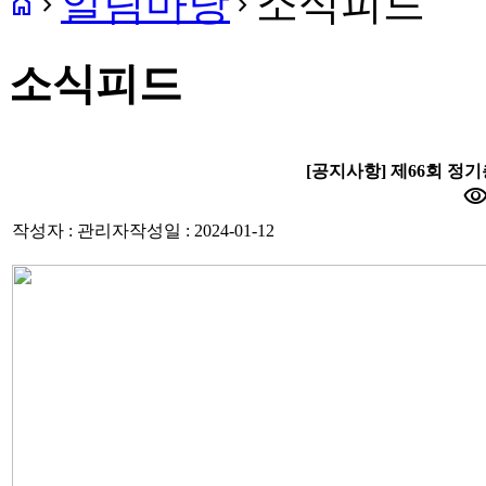
알림마당
소식피드
home
navigate_next
navigate_next
소식피드
[공지사항] 제66회 정
visibili
작성자 : 관리자
작성일 : 2024-01-12