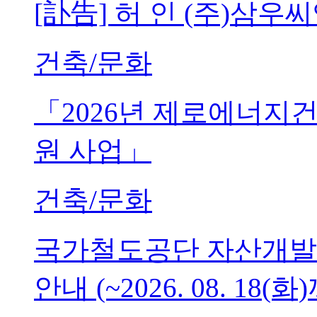
[訃告] 허 인 (주)삼
건축/문화
「2026년 제로에너지
원 사업」
건축/문화
국가철도공단 자산개발
안내 (~2026. 08. 18(화