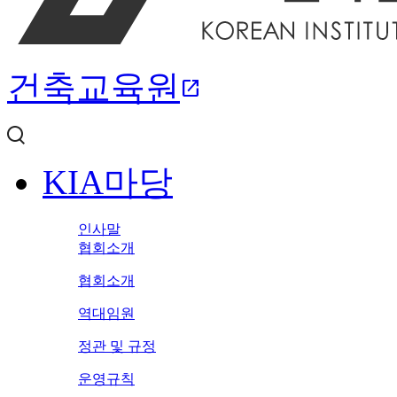
건축교육원
open_in_new
KIA마당
인사말
협회소개
협회소개
역대임원
정관 및 규정
운영규칙