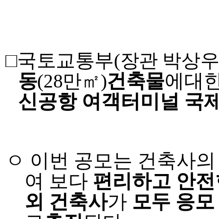
□
국토교통부
(
장관 박상
동
(28
만
㎡
)
건축물
에
대
신공항 여객터미널 국
ㅇ 이번 공모는 건축사
여 보다
편리하고
안전
외 건축사
가
모두 응모