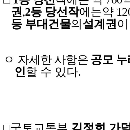
권
,
2
등 당선작
에는
약
12
등 부대건물
의
설계권
이
ㅇ
자세한 사항은
공모 
인
할 수 있다
.
□
국토교통부
김정희 가