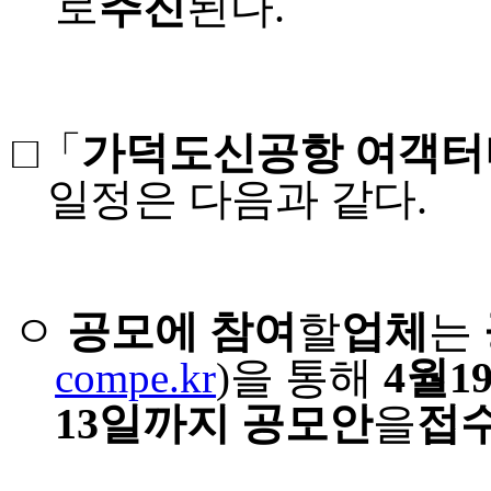
로
추진
된다
.
□
「
가덕도신공항 여객터
일정은 다음과 같다
.
ㅇ
공모에 참여
할
업체
는
compe.kr
)
을 통해
4
월
1
13
일까지 공모안
을
접