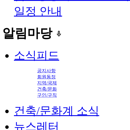
일정 안내
알림마당
keyboard_voice
소식피드
공지사항
회원동정
지역/국제
건축/문화
구인/구직
건축/문화계 소식
뉴스레터