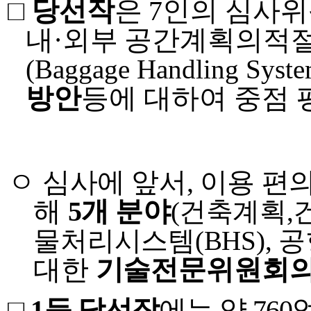
□
당선작
은
7
인의 심사
내
·
외부 공간계획의
적
(Baggage Handling Syste
방안
등에 대하여 중점
ㅇ
심사에 앞서
,
이용 편
해
5
개 분야
(
건축계획
,
물처리시스템
(BHS),
공
대한
기술
전문위원회의
□
1
등 당선작
에는 약
760