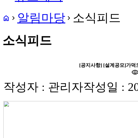
알림마당
소식피드
home
navigate_next
navigate_next
소식피드
[공지사항] [설계공모]가
visibili
작성자 : 관리자
작성일 : 20