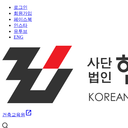
로그인
회원가입
페이스북
인스타
유투브
ENG
open_in_new
건축교육원