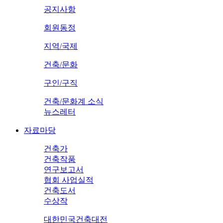
공지사항
회원동정
지역/국제
건축/문화
구인/구직
건축/문화계 소식
뉴스레터
자료마당
건축가
건축작품
연구보고서
협회 사업실적
건축도서
수상작
대한민국건축대전