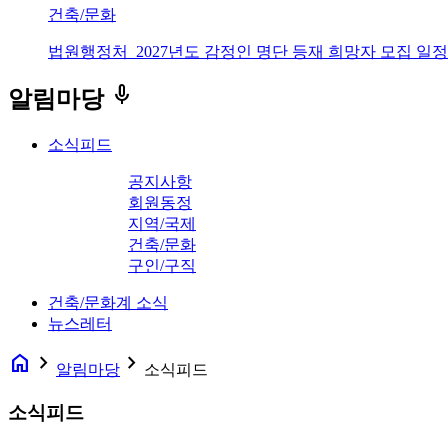
건축/문화
법원행정처_2027년도 감정인 명단 등재 희망자 모집 일정
keyboard_voice
알림마당
소식피드
공지사항
회원동정
지역/국제
건축/문화
구인/구직
건축/문화계 소식
뉴스레터
home
navigate_next
navigate_next
알림마당
소식피드
소식피드