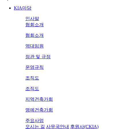
KIA마당
인사말
협회소개
협회소개
역대임원
정관 및 규정
운영규칙
조직도
조직도
지역건축가회
명예건축가회
주요사업
오시는 길
사무국안내
후원사(CKIA)