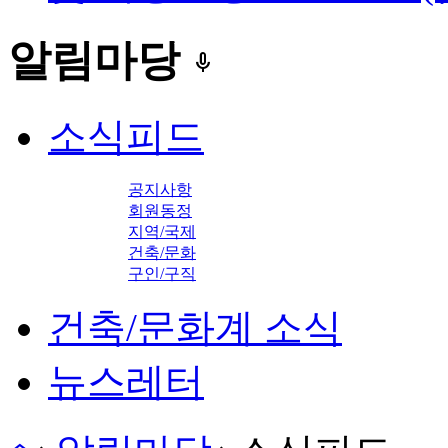
알림마당
keyboard_voice
소식피드
공지사항
회원동정
지역/국제
건축/문화
구인/구직
건축/문화계 소식
뉴스레터