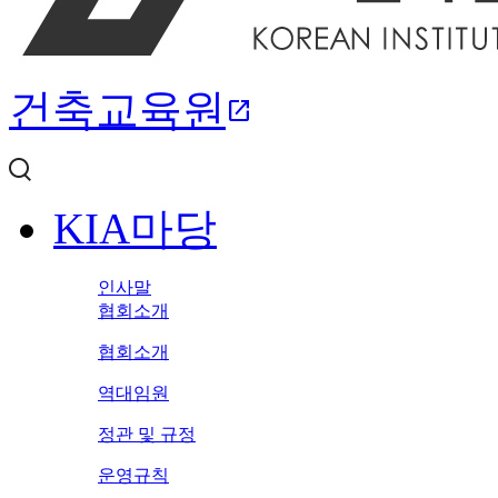
건축교육원
open_in_new
KIA마당
인사말
협회소개
협회소개
역대임원
정관 및 규정
운영규칙