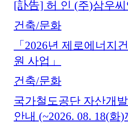
[訃告] 허 인 (주)삼
건축/문화
「2026년 제로에너지
원 사업」
건축/문화
국가철도공단 자산개발
안내 (~2026. 08. 18(화