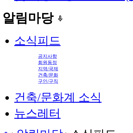
알림마당
keyboard_voice
소식피드
공지사항
회원동정
지역/국제
건축/문화
구인/구직
건축/문화계 소식
뉴스레터