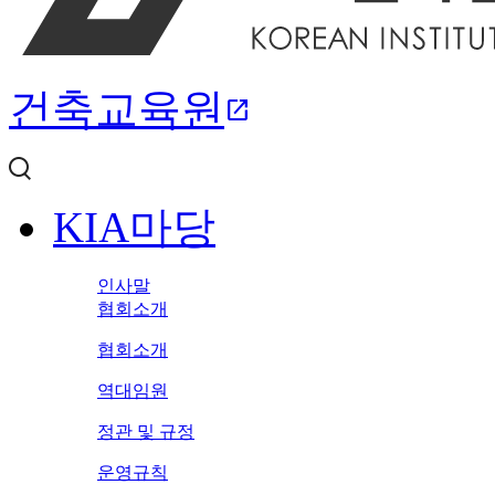
건축교육원
open_in_new
KIA마당
인사말
협회소개
협회소개
역대임원
정관 및 규정
운영규칙