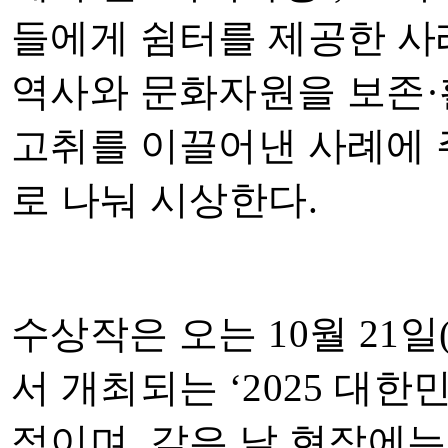
들에게 쉼터를 제공한 사
역사와 문화자원을 보존
·
고취를 이끌어낸 사례에
로 나눠 시상한다
.
수상작은 오는
10
월
21
일
서 개최되는
‘2025
대한
정이며
,
같은 날 현장에는