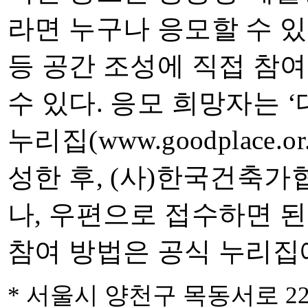
라면 누구나 응모할 수 
등 공간 조성에 직접 참
수 있다
.
응모 희망자는
‘
누리집
(www.goodplace.or.
성한 후
, (
사
)
한국건축가
나
,
우편으로 접수하면 
참여 방법은 공식 누리집
*
서울시 양천구 목동서로
2