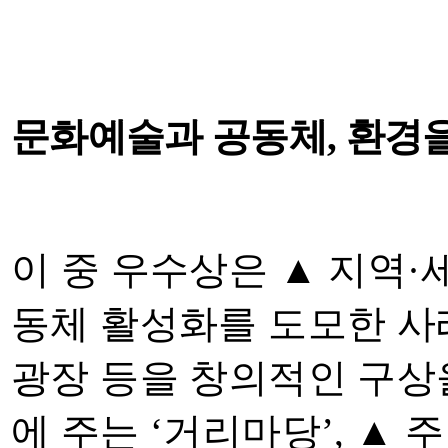
문화예술과 공동체
,
환경
이 중 우수상은
▲
지역
·
동체 활성화를 도모한 사
광장 등을 창의적인 구상
에 주는
‘
거리마당
’,
▲
주