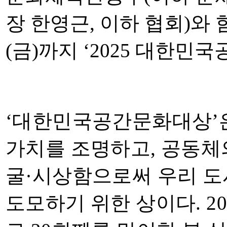
장 한영근
,
이하 협회
)
와 
(
금
)
까지
‘2025
대한민국
‘
대한민국공간문화대상
’
가치를 조명하고
,
공동체의
굴
·
시상함으로써 우리 도
도모하기 위한 상이다
. 2