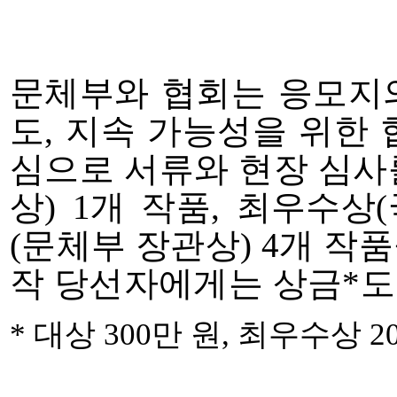
문체부와 협회는 응모지
도
,
지속 가능성을 위한 
심으로 서류와 현장 심사
상
) 1
개 작품
,
최우수상
(
(
문체부 장관상
) 4
개 작품
작 당선자에게는 상금
*
도
*
대상
300
만 원
,
최우수상
2