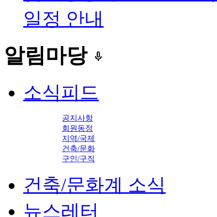
일정 안내
알림마당
keyboard_voice
소식피드
공지사항
회원동정
지역/국제
건축/문화
구인/구직
건축/문화계 소식
뉴스레터