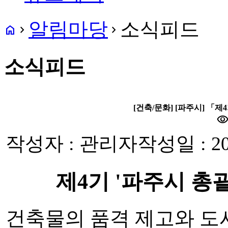
알림마당
소식피드
home
navigate_next
navigate_next
소식피드
[건축/문화] [파주시] 「
visibilit
작성자 : 관리자
작성일 : 20
제4기 '파주시 총
건축물의 품격 제고와 도