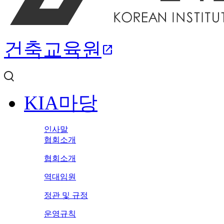
건축교육원
open_in_new
KIA마당
인사말
협회소개
협회소개
역대임원
정관 및 규정
운영규칙