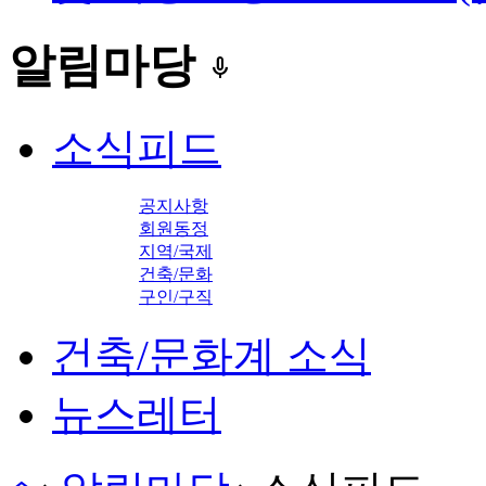
알림마당
keyboard_voice
소식피드
공지사항
회원동정
지역/국제
건축/문화
구인/구직
건축/문화계 소식
뉴스레터