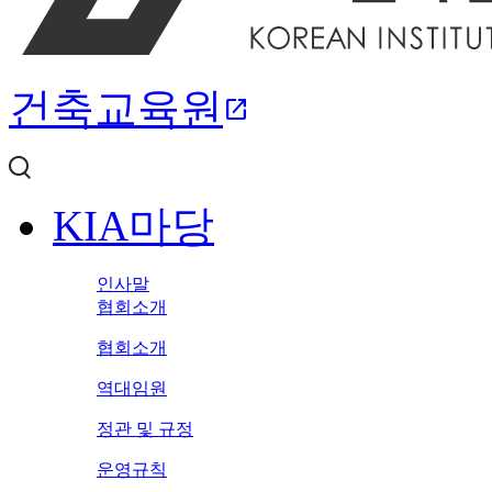
건축교육원
open_in_new
KIA마당
인사말
협회소개
협회소개
역대임원
정관 및 규정
운영규칙