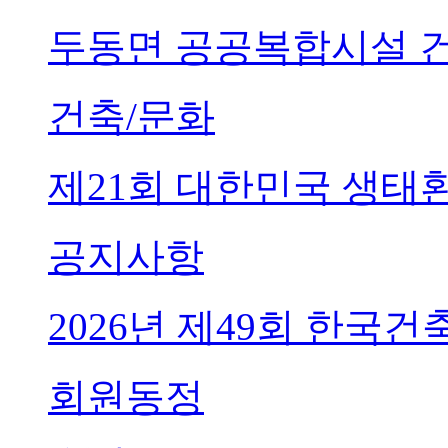
두동면 공공복합시설 
건축/문화
제21회 대한민국 생태
공지사항
2026년 제49회 한국
회원동정