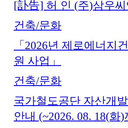
[訃告] 허 인 (주)삼
건축/문화
「2026년 제로에너지
원 사업」
건축/문화
국가철도공단 자산개발
안내 (~2026. 08. 18(화