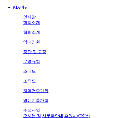
KIA마당
인사말
협회소개
협회소개
역대임원
정관 및 규정
운영규칙
조직도
조직도
지역건축가회
명예건축가회
주요사업
오시는 길
사무국안내
후원사(CKIA)