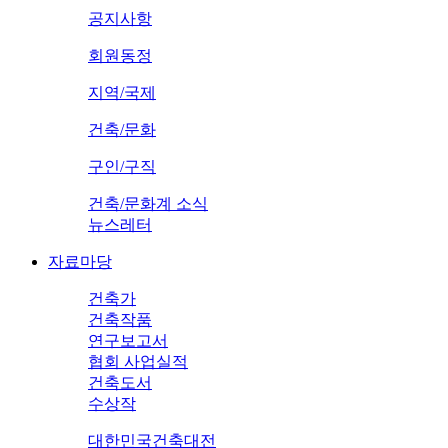
공지사항
회원동정
지역/국제
건축/문화
구인/구직
건축/문화계 소식
뉴스레터
자료마당
건축가
건축작품
연구보고서
협회 사업실적
건축도서
수상작
대한민국건축대전