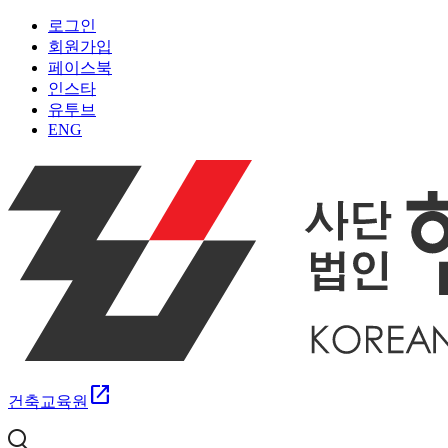
로그인
회원가입
페이스북
인스타
유투브
ENG
open_in_new
건축교육원