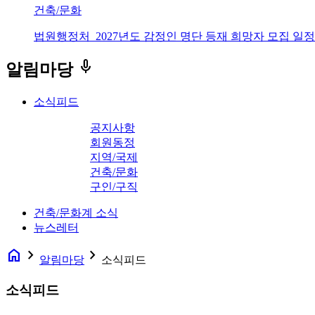
건축/문화
법원행정처_2027년도 감정인 명단 등재 희망자 모집 일정
keyboard_voice
알림마당
소식피드
공지사항
회원동정
지역/국제
건축/문화
구인/구직
건축/문화계 소식
뉴스레터
home
navigate_next
navigate_next
알림마당
소식피드
소식피드