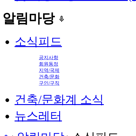
알림마당
keyboard_voice
소식피드
공지사항
회원동정
지역/국제
건축/문화
구인/구직
건축/문화계 소식
뉴스레터