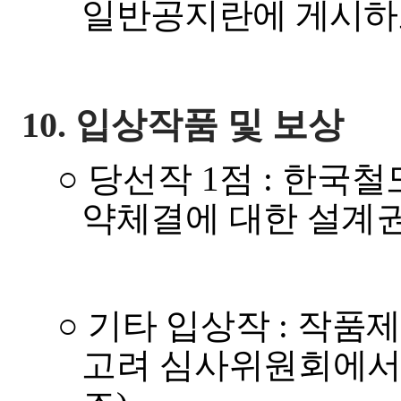
일반공지란에 게시하
10.
입상작품 및 보상
○
당선작
1
점
:
한국철도
약체결에 대한 설계
○
기타 입상작
:
작품제
고려 심사위원회에