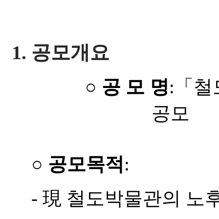
1.
공모개요
○
공 모 명
:
「
철
공모
○
공모목적
:
-
現
철도박물관의 노