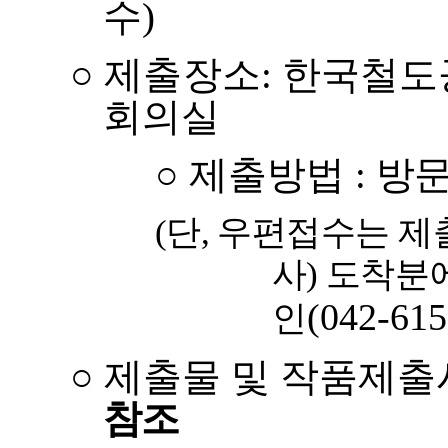
수
)
○
제출장소
:
한국철도
회의실
○
제출방법
:
방문
(
단
,
우편접수는 제
사
)
도착
분
(042-615
인
○
제출물 및 작품제출
참조