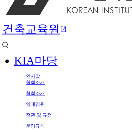
건축교육원
open_in_new
KIA마당
인사말
협회소개
협회소개
역대임원
정관 및 규정
운영규칙