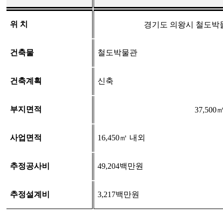
위 치
경기도 의왕시 철도
건축물
철도박물관
건축계획
신축
부지면적
37,500
사업면적
16,450
㎡
내외
추정공사비
49,204
백만원
추정설계비
3,217
백만원