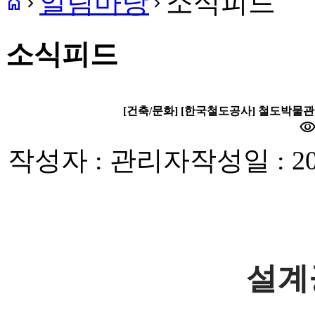
알림마당
소식피드
home
navigate_next
navigate_next
소식피드
[건축/문화] [한국철도공사] 철도박물관
visibilit
작성자 : 관리자
작성일 : 20
설계