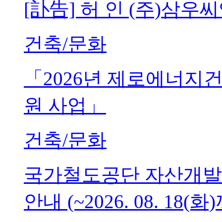
[訃告] 허 인 (주)삼
건축/문화
「2026년 제로에너지
원 사업」
건축/문화
국가철도공단 자산개발
안내 (~2026. 08. 18(화