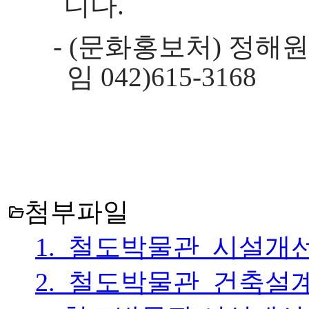
니다
.
- (
문화홍보처
)
정해원
임
042)615-3168
첨부파일
folder_open
1._철도박물관_시설개선
2._철도박물관_건축설계