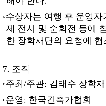
해야 한다
.
◦
수상자는 여행 후 운영
제 전시 및 순회전 등에 
한 장학재단의 요청에 협
7.
조직
◦
주최
/
주관
:
김태수 장학
◦
운영
:
한국건축가협회