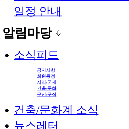
일정 안내
알림마당
keyboard_voice
소식피드
공지사항
회원동정
지역/국제
건축/문화
구인/구직
건축/문화계 소식
뉴스레터