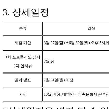
3.
상세일정
분류
일정
제출 기간
3월 27일(금) ~ 6
월
30
일
(
화
)
오후
5
시
1
차 포트폴리오 심사
7
월 중
2
차 인터뷰
결과 발표
7
월
31
일
(
월
)
예정
시상
10
월 예정
,
대한민국건축문화제
@
부