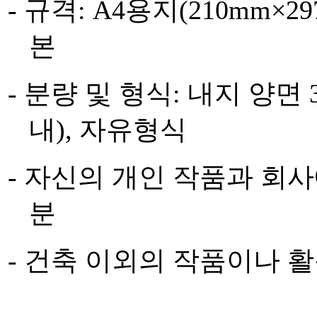
-
규격
: A4
용지
(210mm×29
본
-
분량 및 형식
:
내지 양면
내
),
자유형식
-
자신의 개인 작품과 회사
분
-
건축 이외의 작품이나 활