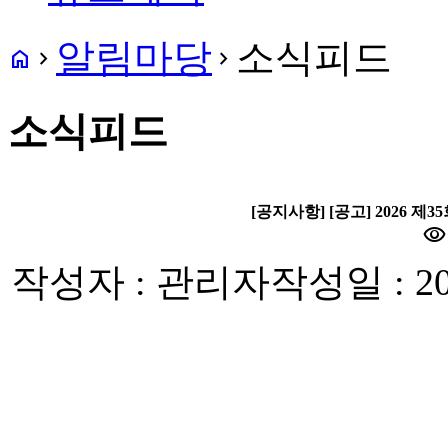
알림마당
소식피드
home
navigate_next
navigate_next
소식피드
[공지사항] [공고] 2026
visibility
작성자 : 관리자
작성일 : 20