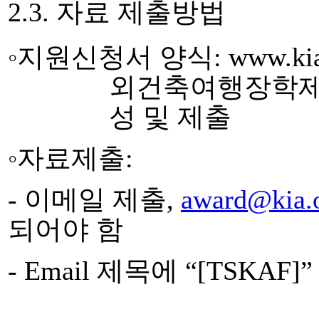
2.3.
자료 제출방법
◦지원신청서 양식
: www.ki
외건축여행장학제
성 및 제출
◦자료제출
:
-
이메일 제출
,
award@kia.o
되어야 함
- Email
제목에
“[TSKAF]