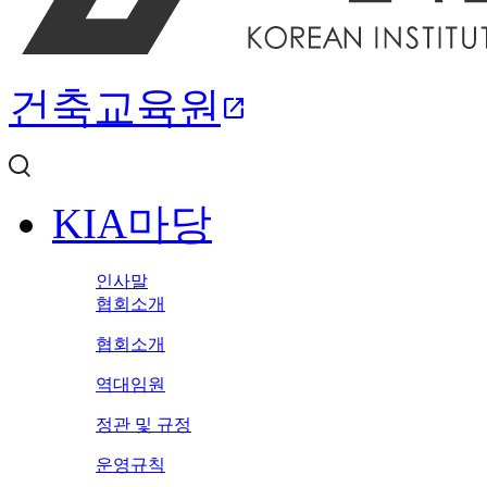
건축교육원
open_in_new
KIA마당
인사말
협회소개
협회소개
역대임원
정관 및 규정
운영규칙