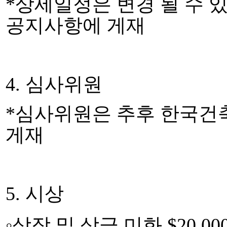
*
상세일정은 변경 될 수 
공지사항에 게재
4.
심사위원
*
심사위원은 추후 한국건
게재
5.
시상
◦
상장 및 상금 미화
$20,00