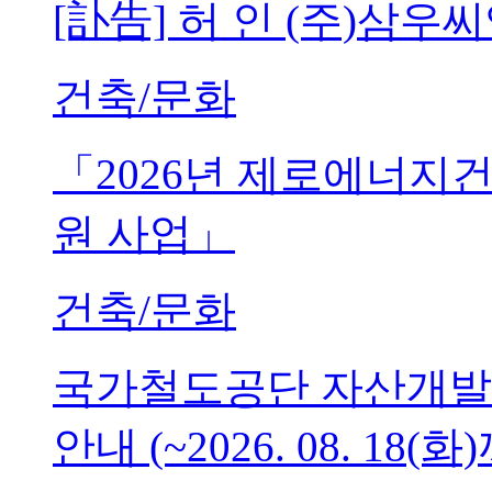
[訃告] 허 인 (주)삼
건축/문화
「2026년 제로에너지
원 사업」
건축/문화
국가철도공단 자산개발
안내 (~2026. 08. 18(화