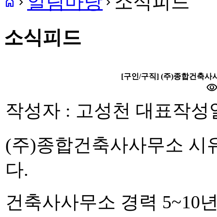
알림마당
소식피드
home
navigate_next
navigate_next
소식피드
[구인/구직] (주)종합건축
visibilit
작성자 : 고성천 대표
작성일 
(주)종합건축사사무소 시
다.
건축사사무소 경력 5~10