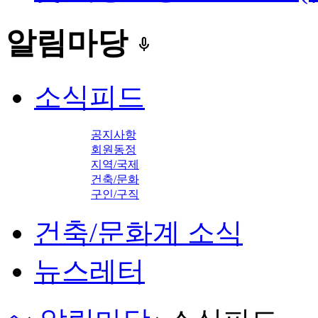
알림마당
keyboard_voice
소식피드
공지사항
회원동정
지역/국제
건축/문화
구인/구직
건축/문화계 소식
뉴스레터