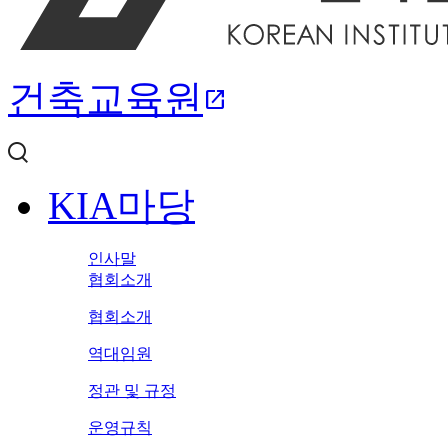
건축교육원
open_in_new
KIA마당
인사말
협회소개
협회소개
역대임원
정관 및 규정
운영규칙