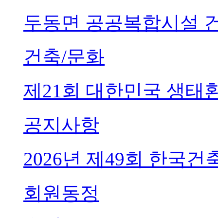
두동면 공공복합시설 
건축/문화
제21회 대한민국 생태
공지사항
2026년 제49회 한국
회원동정