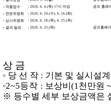
: 2026. 6. 4.(
목
) 17
시 마감
공모 홈페
◦
작품접수
: 2026. 6. 10.(
수
), 6. 16.(
화
)
◦
전문위원회
: 2026. 6. 18.(
목
), 6. 25.(
목
)
◦
심사위원회
: 2026. 6. 25.(
목
)
공모홈페이
◦
결과 발표
상 금
◦
당 선 작
:
기본 및 실시설
◦
2~5
등작
:
보상비
(1
천만원
~
※
등수별 세부 보상금액은 