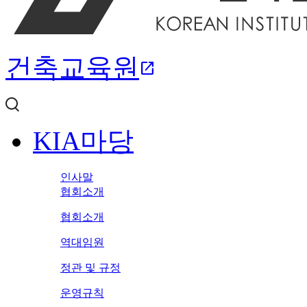
건축교육원
open_in_new
KIA마당
인사말
협회소개
협회소개
역대임원
정관 및 규정
운영규칙