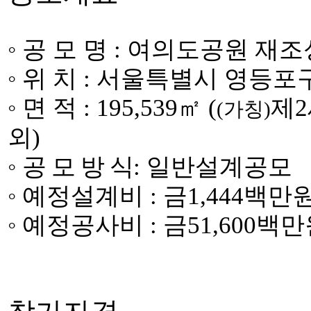
◦
공 모 명
:
여의도공원 재조
◦
위 치
:
서울특별시 영등포
◦
면 적
:
195,539
㎡
(
제
2
(
가칭
)
외
)
◦
공 모 방 식
:
일반설계공모
◦
예정설계비
:
금
1,444
백만
◦
예정공사비
:
금
51,600
백만