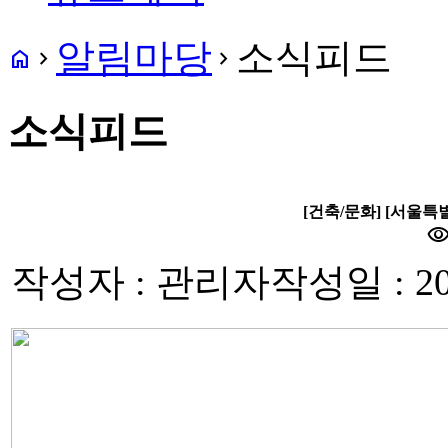
알림마당
소식피드
home
navigate_next
navigate_next
소식피드
[건축/문화] [서울
visibili
작성자 : 관리자
작성일 : 20