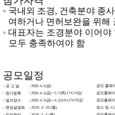
참가자격
◦
국내외 조경
,
건축분야 종사
여하거나 면허보완을 위해 
◦
대표자는 조경분야 이어야 
모두 충족하여야 함
공모일정
:
2026. 4. 3.(
금
)
공모 홈페
◦
공 고 일
:
2026. 4. 3.(
금
) ~ 5. 7.(
목
) 17
시 마감
공모홈페이
◦
참가등록
:
2026. 4. 3.(
금
) ~ 4. 22.(
수
)
17
시 마감
공모홈페이
◦
질의접수
: 2026. 4. 20.(
월
)
장소 및 시
◦
현장설명회
: 2026. 5. 4.(
월
)
공모홈페이
◦
질의응답