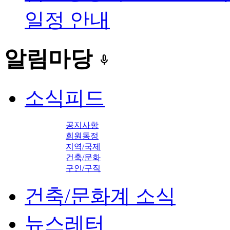
일정 안내
알림마당
keyboard_voice
소식피드
공지사항
회원동정
지역/국제
건축/문화
구인/구직
건축/문화계 소식
뉴스레터