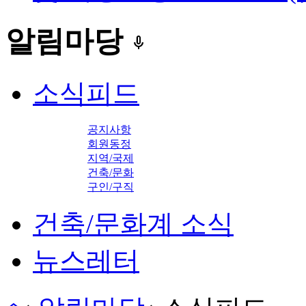
알림마당
keyboard_voice
소식피드
공지사항
회원동정
지역/국제
건축/문화
구인/구직
건축/문화계 소식
뉴스레터