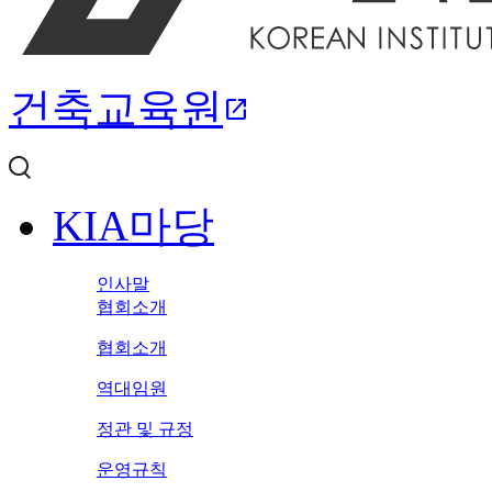
건축교육원
open_in_new
KIA마당
인사말
협회소개
협회소개
역대임원
정관 및 규정
운영규칙