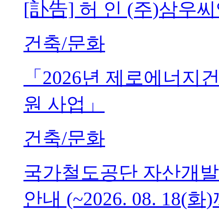
[訃告] 허 인 (주)삼
건축/문화
「2026년 제로에너지
원 사업」
건축/문화
국가철도공단 자산개발
안내 (~2026. 08. 18(화