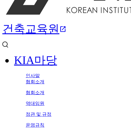
건축교육원
open_in_new
KIA마당
인사말
협회소개
협회소개
역대임원
정관 및 규정
운영규칙