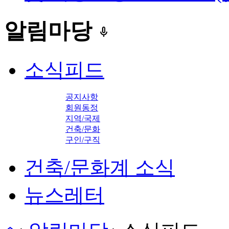
알림마당
keyboard_voice
소식피드
공지사항
회원동정
지역/국제
건축/문화
구인/구직
건축/문화계 소식
뉴스레터