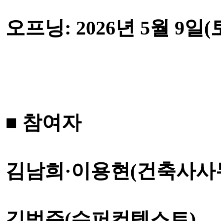
오프닝
: 2026
년
5
월
9
일
(
■
참여자
김남희
·
이용현
(
건축사사
김범준
(
슈퍼컨텍스트
),