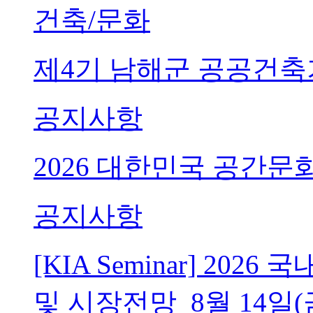
건축/문화
제4기 남해군 공공건축
공지사항
2026 대한민국 공간문
공지사항
[KIA Seminar] 20
및 시장전망_8월 14일(