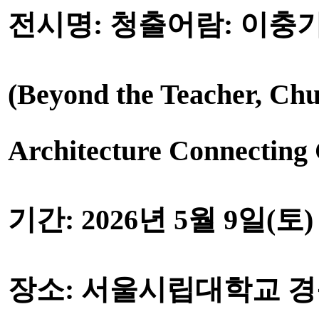
전시명
:
청출어람
:
이충기
(Beyond the Teacher, Ch
Architecture Connecting 
기간
: 2026
년
5
월
9
일
(
토
)
장소
:
서울시립대학교 경