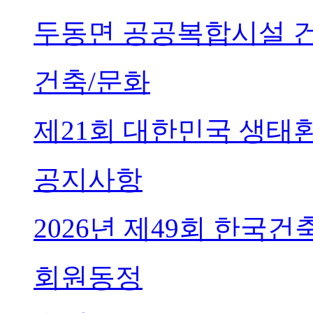
두동면 공공복합시설 
건축/문화
제21회 대한민국 생태
공지사항
2026년 제49회 한국
회원동정