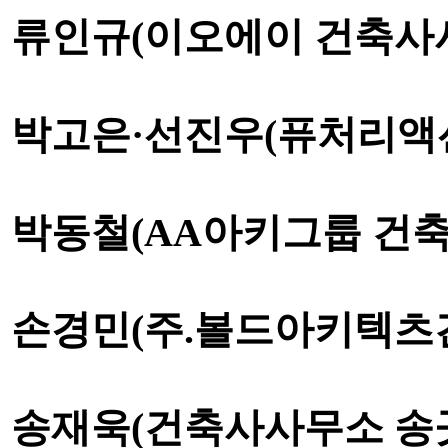
류인규
(
이오에이 건축사
박고은
·
선진우
(
퓨처리액
박동철
(AA
아키그룹 건
손경민
(
주
.
볼드아키텍츠
송재욱
(
건축사사무소 송