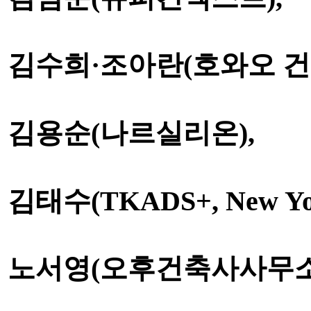
김수희
·
조아란
(
호와오 
김용순
(
나르실리온
),
김태수
(TKADS+, New Yo
노서영
(
오후건축사사무