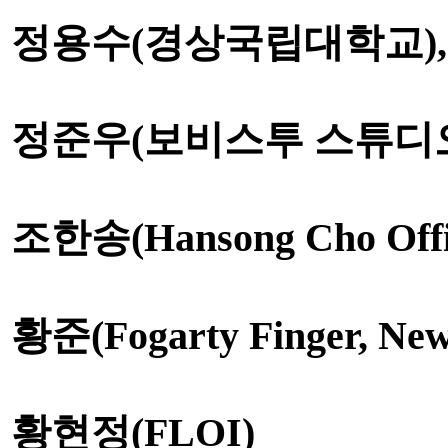
정용수
(
경상국립대학교
),
정준우
(
보비스투 스튜디
조한송
(Hansong Cho Offi
황준
(Fogarty Finger, Ne
황현정
(FLOI)