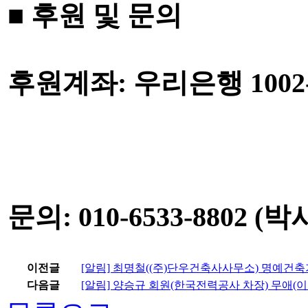
■
후원 및 문의
후원계좌
:
우리은행
1002
문의
: 010-6533-8802 (
박
이전글
[알림] 최명철((주)단우건축사사무소) 명예건
다음글
[알림] 양승규 회원(한국전력공사 차장) 무애(