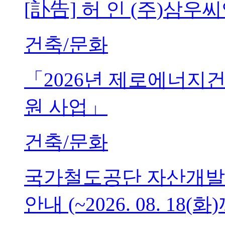
[訃告] 허 인 (주)삼
건축/문화
「2026년 제로에너지
원 사업」
건축/문화
국가철도공단 자산개발
안내 (~2026. 08. 18(화