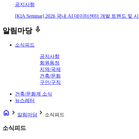
공지사항
[KIA Seminar] 2026 국내 AI 데이터센터 개발 트렌드 및
keyboard_voice
알림마당
소식피드
공지사항
회원동정
지역/국제
건축/문화
구인/구직
건축/문화계 소식
뉴스레터
home
navigate_next
navigate_next
알림마당
소식피드
소식피드