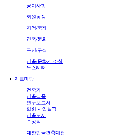
공지사항
회원동정
지역/국제
건축/문화
구인/구직
건축/문화계 소식
뉴스레터
자료마당
건축가
건축작품
연구보고서
협회 사업실적
건축도서
수상작
대한민국건축대전