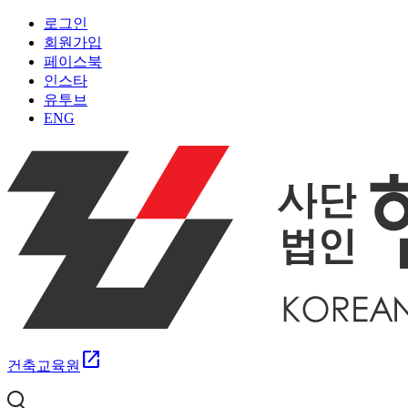
로그인
회원가입
페이스북
인스타
유투브
ENG
open_in_new
건축교육원