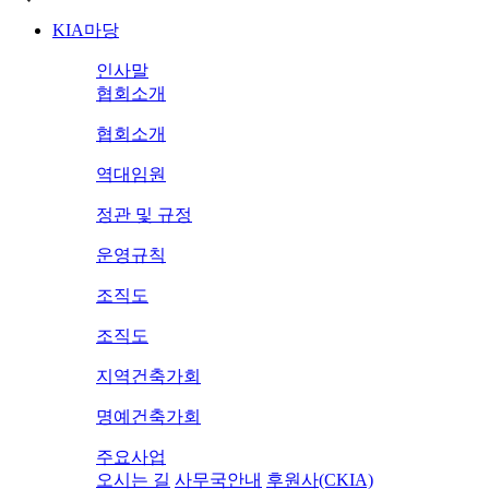
KIA마당
인사말
협회소개
협회소개
역대임원
정관 및 규정
운영규칙
조직도
조직도
지역건축가회
명예건축가회
주요사업
오시는 길
사무국안내
후원사(CKIA)