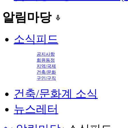
알림마당
keyboard_voice
소식피드
공지사항
회원동정
지역/국제
건축/문화
구인/구직
건축/문화계 소식
뉴스레터