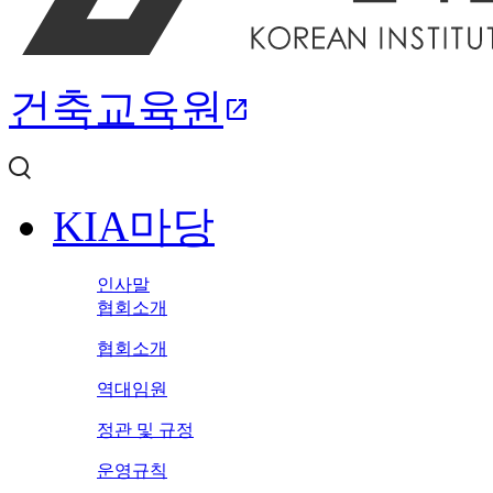
건축교육원
open_in_new
KIA마당
인사말
협회소개
협회소개
역대임원
정관 및 규정
운영규칙