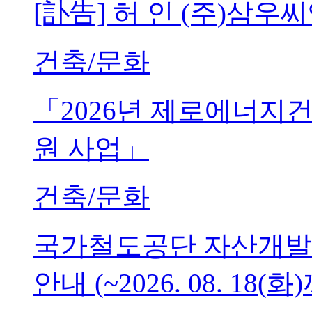
[訃告] 허 인 (주)삼
건축/문화
「2026년 제로에너지
원 사업」
건축/문화
국가철도공단 자산개발
안내 (~2026. 08. 18(화