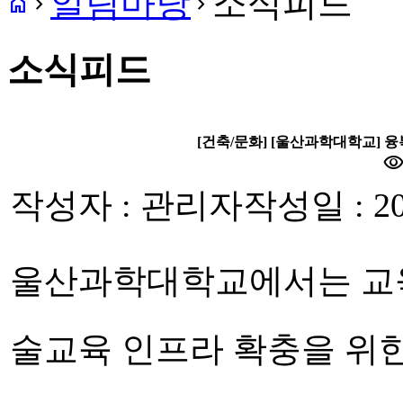
알림마당
소식피드
home
navigate_next
navigate_next
소식피드
[건축/문화] [울산과학대학교] 
visibilit
작성자 : 관리자
작성일 : 20
울산과학대학교에서는 교육
술교육 인프라 확충을 위