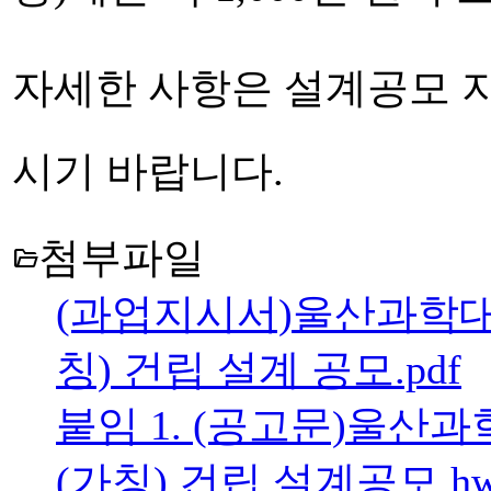
자세한 사항은 설계공모 
시기 바랍니다.
첨부파일
folder_open
(과업지시서)울산과학
칭) 건립 설계 공모.pdf
붙임 1. (공고문)울
(가칭) 건립 설계공모.h