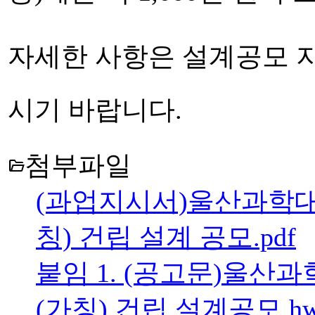
자세한 사항은 설계공모 
시기 바랍니다.
첨부파일
folder_open
(과업지시서)울산과학
칭) 건립 설계 공모.pdf
붙임 1. (공고문)울
(가칭) 건립 설계공모.h