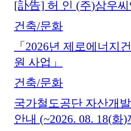
[訃告] 허 인 (주)삼
건축/문화
「2026년 제로에너지
원 사업」
건축/문화
국가철도공단 자산개발
안내 (~2026. 08. 18(화