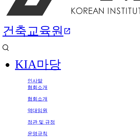
건축교육원
open_in_new
KIA마당
인사말
협회소개
협회소개
역대임원
정관 및 규정
운영규칙