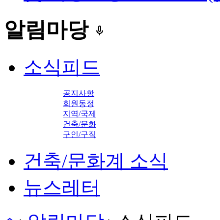
알림마당
keyboard_voice
소식피드
공지사항
회원동정
지역/국제
건축/문화
구인/구직
건축/문화계 소식
뉴스레터