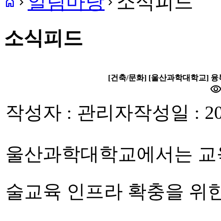
알림마당
소식피드
home
navigate_next
navigate_next
소식피드
[건축/문화] [울산과학대학교] 
visibilit
작성자 : 관리자
작성일 : 20
울산과학대학교에서는 교육
술교육 인프라 확충을 위