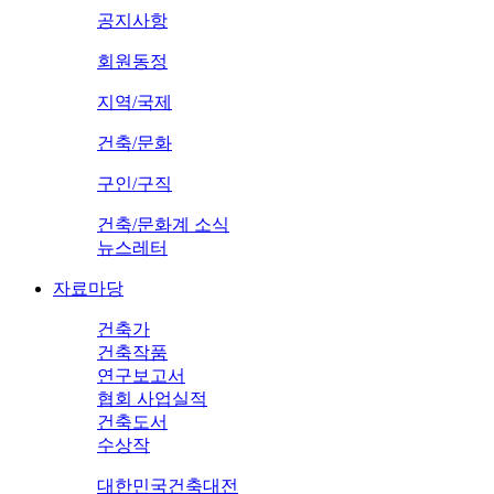
공지사항
회원동정
지역/국제
건축/문화
구인/구직
건축/문화계 소식
뉴스레터
자료마당
건축가
건축작품
연구보고서
협회 사업실적
건축도서
수상작
대한민국건축대전