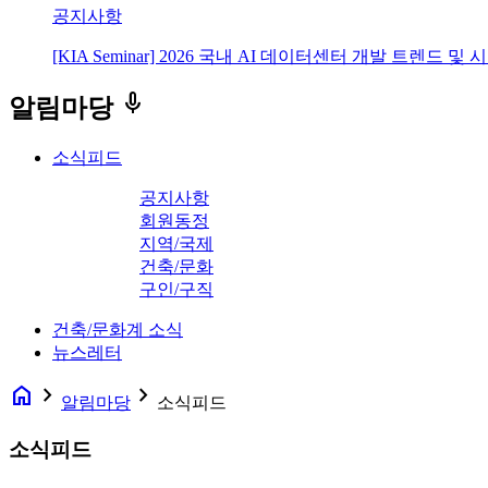
공지사항
[KIA Seminar] 2026 국내 AI 데이터센터 개발 트렌드 및
keyboard_voice
알림마당
소식피드
공지사항
회원동정
지역/국제
건축/문화
구인/구직
건축/문화계 소식
뉴스레터
home
navigate_next
navigate_next
알림마당
소식피드
소식피드