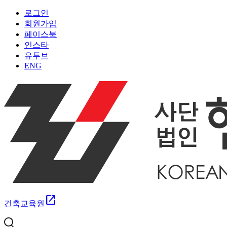
로그인
회원가입
페이스북
인스타
유투브
ENG
open_in_new
건축교육원