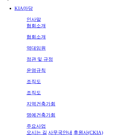
KIA마당
인사말
협회소개
협회소개
역대임원
정관 및 규정
운영규칙
조직도
조직도
지역건축가회
명예건축가회
주요사업
오시는 길
사무국안내
후원사(CKIA)