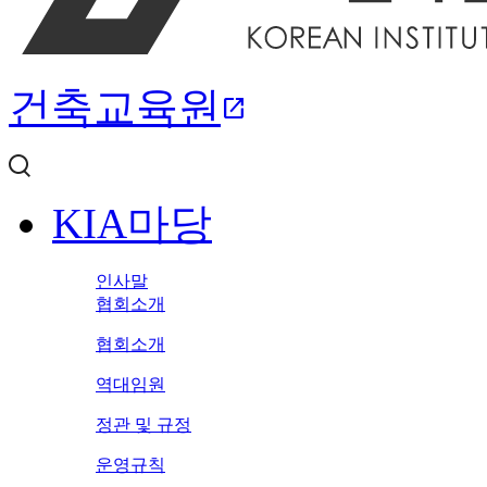
건축교육원
open_in_new
KIA마당
인사말
협회소개
협회소개
역대임원
정관 및 규정
운영규칙