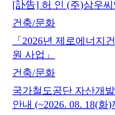
[訃告] 허 인 (주)삼
건축/문화
「2026년 제로에너지
원 사업」
건축/문화
국가철도공단 자산개발
안내 (~2026. 08. 18(화