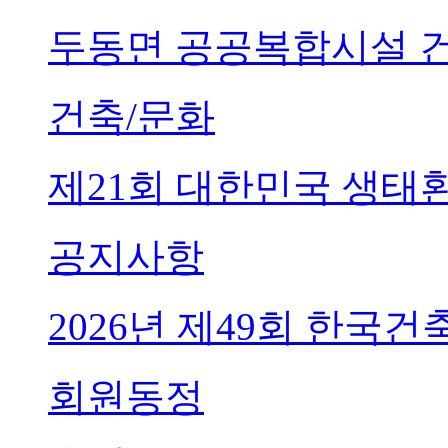
두동면 공공복합시설 
건축/문화
제21회 대한민국 생태
공지사항
2026년 제49회 한국
회원동정