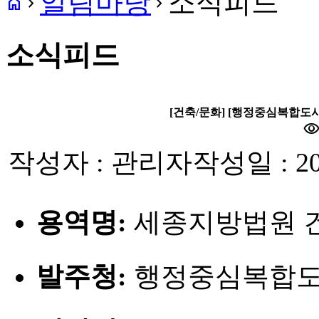
알림마당
소식피드
home
navigate_next
navigate_next
소식피드
[건축/문화] [행정중심복합
visibilit
작성자 : 관리자
작성일 : 20
용역명:
세종지방법원 
발주청:
행정중심복합