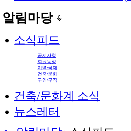
알림마당
keyboard_voice
소식피드
공지사항
회원동정
지역/국제
건축/문화
구인/구직
건축/문화계 소식
뉴스레터