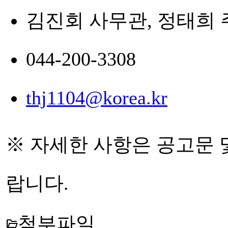
김진회 사무관, 정태희
044-200-3308
thj1104@korea.kr
※ 자세한 사항은 공고문
랍니다.
첨부파일
folder_open