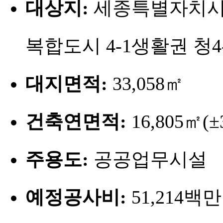
대상지:
세종특별자치시 반
복합도시 4-1생활권 청4-
대지면적:
33,058㎡
건축연면적:
16,805㎡(
주용도:
공공업무시설
예정공사비:
51,214