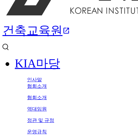
건축교육원
open_in_new
KIA마당
인사말
협회소개
협회소개
역대임원
정관 및 규정
운영규칙