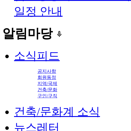
일정 안내
알림마당
keyboard_voice
소식피드
공지사항
회원동정
지역/국제
건축/문화
구인/구직
건축/문화계 소식
뉴스레터