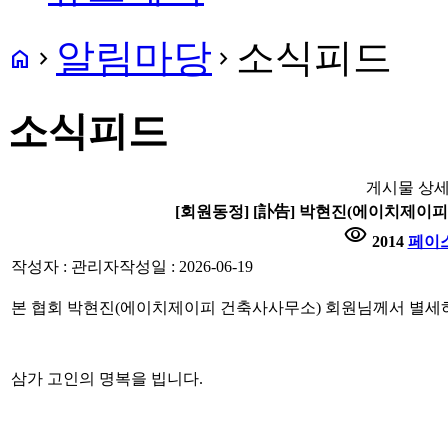
알림마당
소식피드
home
navigate_next
navigate_next
소식피드
게시물 상
[회원동정] [訃告] 박현진(에이치제이
visibility
2014
페이
작성자 : 관리자
작성일 : 2026-06-19
본 협회 박현진(에이치제이피 건축사사무소) 회원님께서 별세
삼가 고인의 명복을 빕니다.