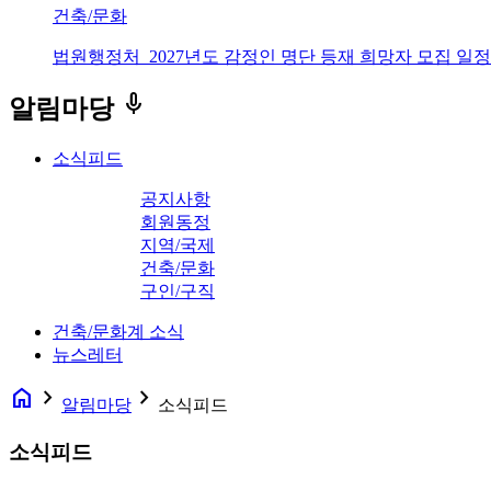
건축/문화
법원행정처_2027년도 감정인 명단 등재 희망자 모집 일정
keyboard_voice
알림마당
소식피드
공지사항
회원동정
지역/국제
건축/문화
구인/구직
건축/문화계 소식
뉴스레터
home
navigate_next
navigate_next
알림마당
소식피드
소식피드