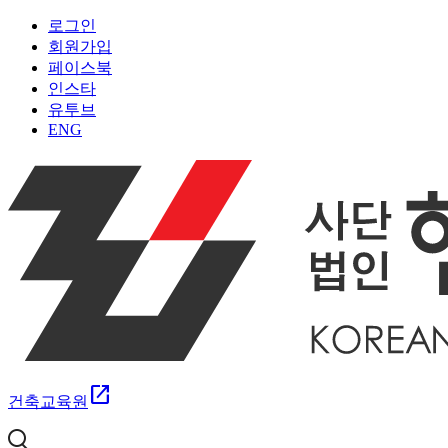
로그인
회원가입
페이스북
인스타
유투브
ENG
open_in_new
건축교육원