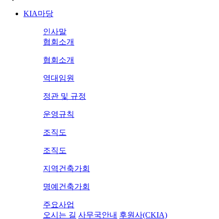
KIA마당
인사말
협회소개
협회소개
역대임원
정관 및 규정
운영규칙
조직도
조직도
지역건축가회
명예건축가회
주요사업
오시는 길
사무국안내
후원사(CKIA)