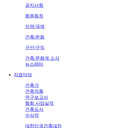
공지사항
회원동정
지역/국제
건축/문화
구인/구직
건축/문화계 소식
뉴스레터
자료마당
건축가
건축작품
연구보고서
협회 사업실적
건축도서
수상작
대한민국건축대전