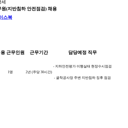
상세
무원(지반침하 안전점검) 채용
이스북
임용 근무인원
근무기간
담당예정 직무
- 지하안전평가 이행실태 현장수시점검
1명
2년 (주당 30시간)
- 굴착공사장 주변 지반침하 징후 점검