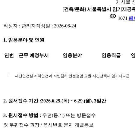
게시물 
[건축/문화] 서울특별시 임기제공
visibility
1071
페
작성자 : 관리자
작성일 : 2026-06-24
1. 임용분야 및 인원
연번
근무 예정부서
임용분야
임용직급
1
재난안전실 지하안전과
지반침하 안전점검 요원
시간선택제 임기제다급
2. 원서접수 기간 :
2026.6.25.(목) ~ 6.29.(월), 3일간
3. 원서접수 방법 :
우편(등기) 또는 방문접수
※ 우편접수 권장 / 응시번호 문자 개별통보