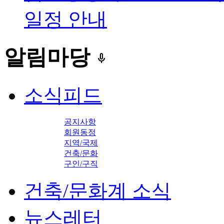
일정 안내
알림마당
keyboard_voice
소식피드
공지사항
회원동정
지역/국제
건축/문화
구인/구직
건축/문화계 소식
뉴스레터