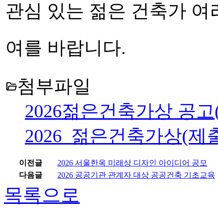
관심 있는 젊은 건축가 여
여를 바랍니다.
첨부파일
folder_open
2026젊은건축가상 공고(안
2026_젊은건축가상(제출
이전글
2026 서울한옥 미래상 디자인 아이디어 공모
다음글
2026 공공기관 관계자 대상 공공건축 기초교육
목록으로