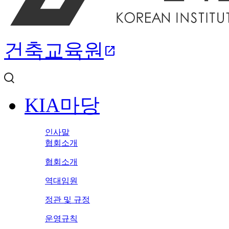
건축교육원
open_in_new
KIA마당
인사말
협회소개
협회소개
역대임원
정관 및 규정
운영규칙