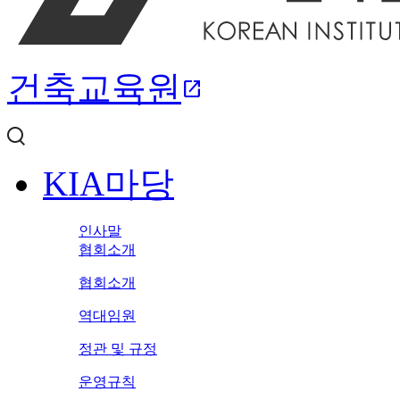
건축교육원
open_in_new
KIA마당
인사말
협회소개
협회소개
역대임원
정관 및 규정
운영규칙