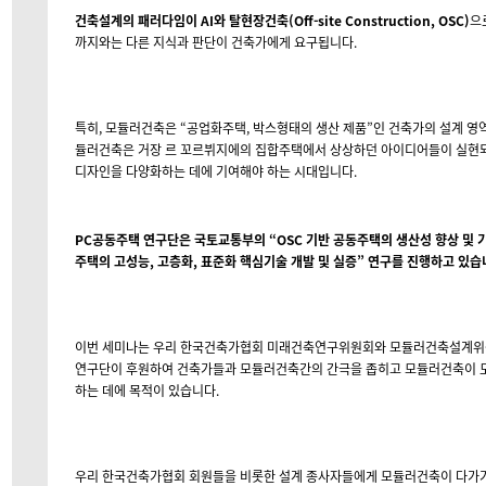
건축설계의 패러다임이 AI와 탈현장건축(Off-site Construction, OSC)
으
까지와는 다른 지식과 판단이 건축가에게 요구됩니다.
특히, 모듈러건축은 “공업화주택, 박스형태의 생산 제품”인 건축가의 설계 영역
듈러건축은 거장 르 꼬르뷔지에의 집합주택에서 상상하던 아이디어들이 실현되
디자인을 다양화하는 데에 기여해야 하는 시대입니다.
PC공동주택 연구단은 국토교통부의 “OSC 기반 공동주택의 생산성 향상 및 기
주택의 고성능, 고층화, 표준화 핵심기술 개발 및 실증” 연구를 진행하고 있습
이번 세미나는 우리 한국건축가협회 미래건축연구위원회와 모듈러건축설계위
연구단이 후원하여 건축가들과 모듈러건축간의 간극을 좁히고 모듈러건축이 도
하는 데에 목적이 있습니다.
우리 한국건축가협회 회원들을 비롯한 설계 종사자들에게 모듈러건축이 다가가