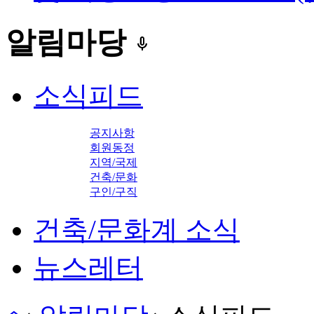
알림마당
keyboard_voice
소식피드
공지사항
회원동정
지역/국제
건축/문화
구인/구직
건축/문화계 소식
뉴스레터