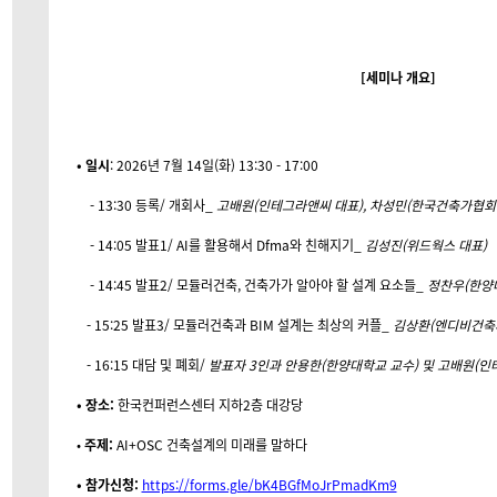
[세미나 개요]
• 일시
: 2026년 7월 14일(화) 13:30 - 17:00
- 13:30 등록/ 개회사_
고배원(인테그라앤씨 대표), 차성민(한국건축가협회
- 14:05 발표1/ AI를 활용해서 Dfma와 친해지기_
김성진(위드웍스 대표)
- 14:45 발표2/ 모듈러건축, 건축가가 알아야 할 설계 요소들_
정찬우(한양
- 15:25 발표3/ 모듈러건축과 BIM 설계는 최상의 커플_
김상환(엔디비건축
- 16:15 대담 및 폐회/
발표자 3인과 안용한(한양대학교 교수) 및 고배원(인
• 장소:
한국컨퍼런스센터 지하2층 대강당
•
주제:
AI+OSC 건축설계의 미래를 말하다
• 참가신청:
https://forms.gle/bK4BGfMoJrPmadKm9