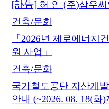
[訃告] 허 인 (주)삼
건축/문화
「2026년 제로에너지
원 사업」
건축/문화
국가철도공단 자산개발
안내 (~2026. 08. 18(화