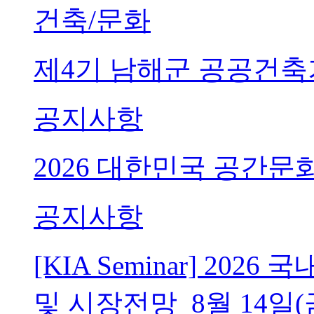
건축/문화
제4기 남해군 공공건축
공지사항
2026 대한민국 공간문
공지사항
[KIA Seminar] 20
및 시장전망_8월 14일(