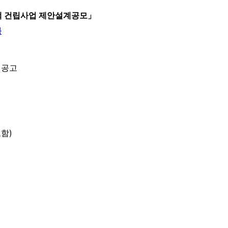
택 건립사업 제안설계공모」
북
 공고
포함)