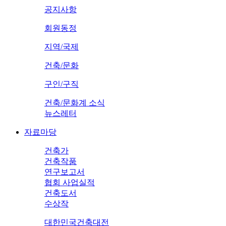
공지사항
회원동정
지역/국제
건축/문화
구인/구직
건축/문화계 소식
뉴스레터
자료마당
건축가
건축작품
연구보고서
협회 사업실적
건축도서
수상작
대한민국건축대전