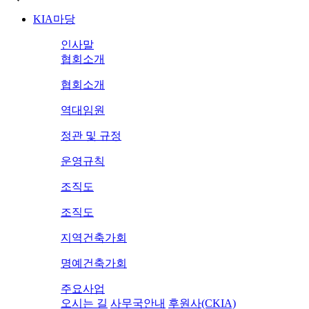
KIA마당
인사말
협회소개
협회소개
역대임원
정관 및 규정
운영규칙
조직도
조직도
지역건축가회
명예건축가회
주요사업
오시는 길
사무국안내
후원사(CKIA)