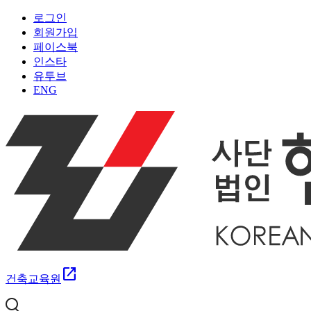
로그인
회원가입
페이스북
인스타
유투브
ENG
open_in_new
건축교육원