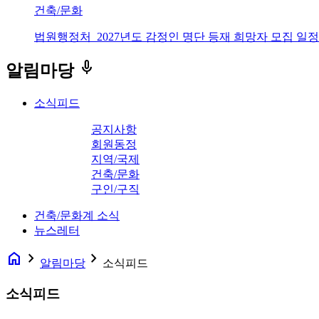
건축/문화
법원행정처_2027년도 감정인 명단 등재 희망자 모집 일정
keyboard_voice
알림마당
소식피드
공지사항
회원동정
지역/국제
건축/문화
구인/구직
건축/문화계 소식
뉴스레터
home
navigate_next
navigate_next
알림마당
소식피드
소식피드